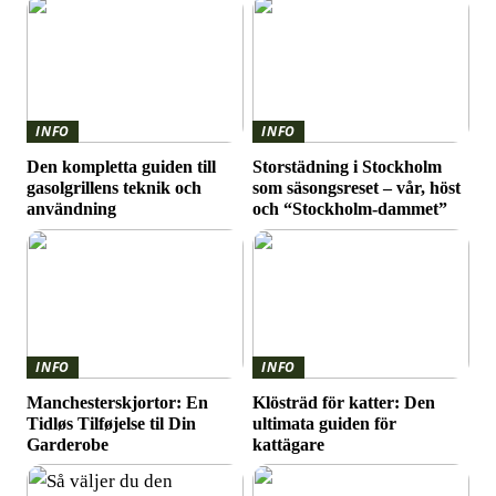
INFO
INFO
Den kompletta guiden till
Storstädning i Stockholm
gasolgrillens teknik och
som säsongsreset – vår, höst
användning
och “Stockholm-dammet”
INFO
INFO
Manchesterskjortor: En
Klösträd för katter: Den
Tidløs Tilføjelse til Din
ultimata guiden för
Garderobe
kattägare