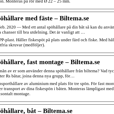
on. Monteras på rör med Ø 22 – 25 mm.
öhållare med fäste – Biltema.se
feb. 2020 — Med ett antal spöhållare på din båt så kan du använd
 chanser till bra utdelning. Det är vanligt att …
P-plast. Håller fiskespöt på plats under färd och fiske. Med håll
tfria skruvar (medföljer).
öhållare, fast montage – Biltema.se
 nån av er som använder denna spöhållare från biltema? Vad tyck
ter Rs båtar, joina denna nya grupp, för…
nsporthållare av aluminium med plats för tre spön. För fast mont
er transport av dina fiskespön i båten. Monteras lämpligast med
isontalt montage.
öhållare, båt – Biltema.se