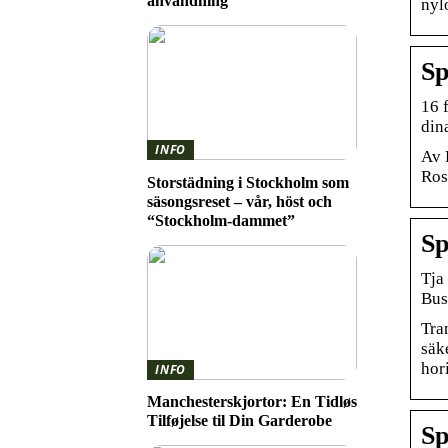
användning
nyl
Sp
16 
dina
INFO
Av P
Ros
Storstädning i Stockholm som
säsongsreset – vår, höst och
“Stockholm-dammet”
Sp
Tja
Bus
Tra
säk
hor
INFO
Manchesterskjortor: En Tidløs
Tilføjelse til Din Garderobe
Sp