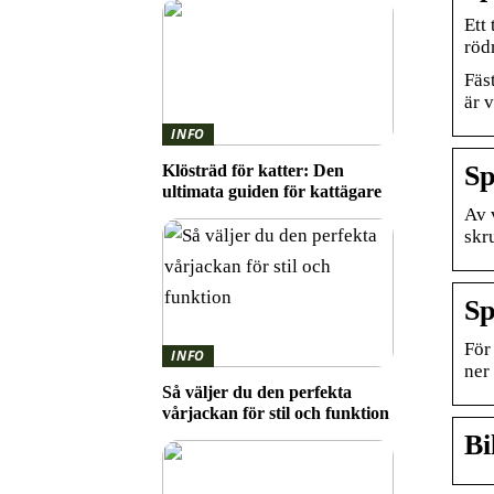
Ett 
röd
Fäs
är 
INFO
Sp
Klösträd för katter: Den
ultimata guiden för kattägare
Av 
skr
Sp
För 
INFO
ner
Så väljer du den perfekta
vårjackan för stil och funktion
Bi