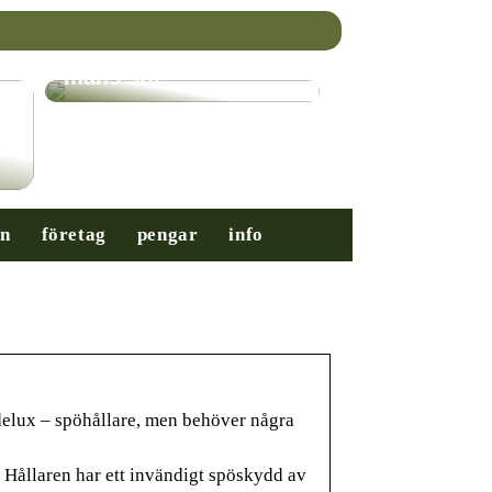
Nybörjarguiden till
mäns stil
on
företag
pengar
info
elux – spöhållare, men behöver några
°. Hållaren har ett invändigt spöskydd av