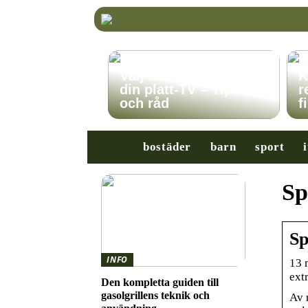
Välj rätt TV-stativ för
K
din platt-TV – Tips
r
och råd
f
bostäder
barn
sport
i
Sp
Sp
INFO
13 
extr
Den kompletta guiden till
gasolgrillens teknik och
Av 