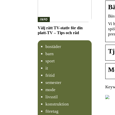
Bä
Bäs
INFO
Vi 
Välj rätt TV-stativ för din
spöh
platt-TV – Tips och råd
pre
bostäder
Tj
barn
sport
it
Mo
fritid
semester
Keywo
mode
livsstil
konstruktion
företag