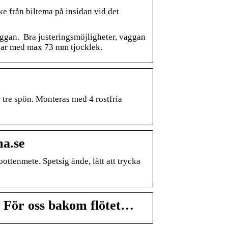
cke från biltema på insidan vid det
vaggan. Bra justeringsmöjligheter, vaggan
ingar med max 73 mm tjocklek.
r tre spön. Monteras med 4 rostfria
ma.se
bottenmete. Spetsig ände, lätt att trycka
– För oss bakom flötet…