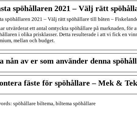
sta spöhållaren 2021 – Välj rätt spöhålla
ta spöhållaren 2021 – Välj rätt spöhållare till båten – Fiskeland
har utvärderat ett antal omtyckta spöhållare på marknaden, för at
ållaren i olika prisklasser. Detta resulterade i att vi fick en vinn
mium, mellan och budget.
a nån av er som använder denna spöhåll
ntera fäste för spöhållare – Mek & Te
rds: spöhållare biltema, biltema spöhållare