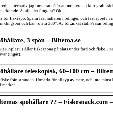
tredje alternativ jag funderat på är att montera ett kort grabbrä
markerade. Skulle det fungera? Ok …
te för fiskespö. Spänn fast hållaren i relingen och fäst spöet i 
vinklingsbar och kan rotera 360°. Av förzinkat stål. Passar rel
öhållare, 3 spön – Biltema.se
vit PP-plast. Håller fiskespöna på plats under färd och fiske. Fö
uvar (ingår).
öhållare teleskopisk, 60–100 cm – Bilte
fiske från stranden. Utmärkt för all typ av mete, och inte minst 
 i marken.
ltemas spöhållare ?? – Fiskesnack.com 