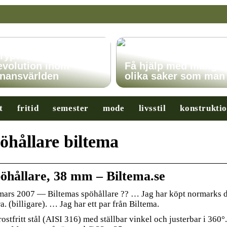
ryptovalutor: En
evolution inom
Få hjälp med många
inansvärlden
olika saker som man
t
fritid
semester
mode
livsstil
konstrukti
öhållare biltema
öhållare, 38 mm – Biltema.se
mars 2007 — Biltemas spöhållare ?? … Jag har köpt normarks d
a. (billigare). … Jag har ett par från Biltema.
rostfritt stål (AISI 316) med ställbar vinkel och justerbar i 360