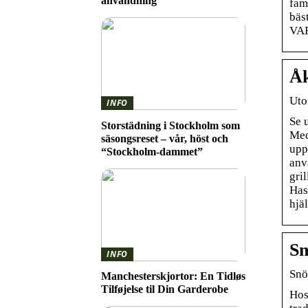
användning
fam
bäst
VAR
Åk
Uto
INFO
Se 
Storstädning i Stockholm som
Med
säsongsreset – vår, höst och
upp
“Stockholm-dammet”
anv
gri
Has
hjä
Sn
INFO
Snö
Manchesterskjortor: En Tidløs
Tilføjelse til Din Garderobe
Hos