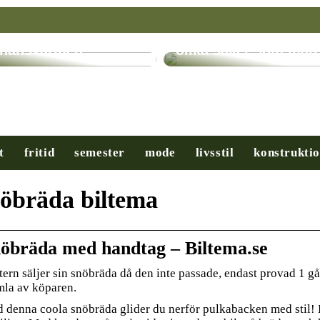
ryptovalutor: En
evolution inom
Få hjälp med många
inansvärlden
olika saker som man
t
fritid
semester
mode
livsstil
konstrukti
öbräda biltema
öbräda med handtag – Biltema.se
tern säljer sin snöbräda då den inte passade, endast provad 1 gå
la av köparen.
 denna coola snöbräda glider du nerför pulkabacken med stil! D