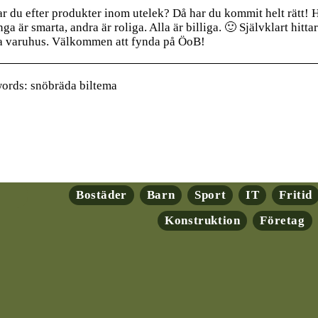
ar du efter produkter inom utelek? Då har du kommit helt rätt! Hä
a är smarta, andra är roliga. Alla är billiga. 🙂 Självklart hitt
a varuhus. Välkommen att fynda på ÖoB!
ords: snöbräda biltema
Bostäder
Barn
Sport
IT
Fritid
Konstruktion
Företag
ryptovalutor: En