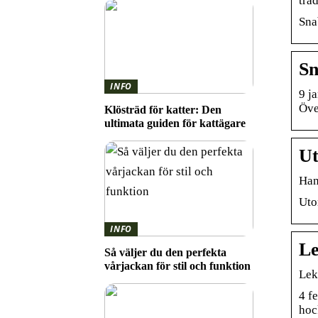
trad
Sna
Sn
INFO
9 j
Öve
Klösträd för katter: Den
ultimata guiden för kattägare
Ut
Han
Uto
INFO
Le
Så väljer du den perfekta
vårjackan för stil och funktion
Lek
4 f
hoc