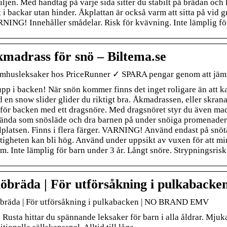
iljen. Med handtag på varje sida sitter du stabilt på brädan och
 i backar utan hinder. Åkplattan är också varm att sitta på vid gri
NING! Innehåller smådelar. Risk för kvävning. Inte lämplig för
madrass för snö – Biltema.se
mhusleksaker hos PriceRunner ✓ SPARA pengar genom att jämfö
upp i backen! När snön kommer finns det inget roligare än att ka
 en snow slider glider du riktigt bra. Åkmadrassen, eller skran
för backen med ett dragsnöre. Med dragsnöret styr du även mad
ända som snösläde och dra barnen på under snöiga promenader. D
llplatsen. Finns i flera färger. VARNING! Använd endast på snöt
tigheten kan bli hög. Använd under uppsikt av vuxen för att m
lm. Inte lämplig för barn under 3 år. Långt snöre. Strypningsrisk
öbräda | För utförsåkning i pulkabacken
bräda | För utförsåkning i pulkabacken | NO BRAND EMV
 Rusta hittar du spännande leksaker för barn i alla åldrar. Mjuk