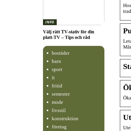
Hos
trad
INFO
Pu
Välj rätt TV-stativ för din
platt-TV – Tips och råd
Let
Mång
bostäder
barn
St
sport
it
fritid
Ök
semester
Öka
mode
livsstil
Ut
konstruktion
företag
Ute