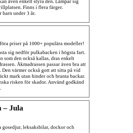
 kan även enkelt styra den. Lämpar sig
llplatsen. Finns i flera färger.
 barn under 3 år.
ra priser på 1000+ populära modeller!
sta sig nedför pulkabacken i högsta fart.
an som den också kallas, dras enkelt
rassen. Åkmadrassen passar även bra att
en värmer också gott att sitta på vid
äckt mark utan hinder och branta backar.
inska risken för skador. Använd godkänd
.
 – Jula
a gosedjur, leksaksbilar, dockor och