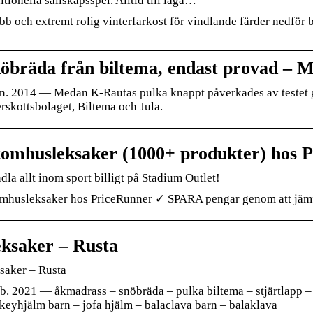
itionella sällskapsspel. Alltid till låga…
bb och extremt rolig vinterfarkost för vindlande färder nedför 
öbräda från biltema, endast provad – 
an. 2014 — Medan K-Rautas pulka knappt påverkades av testet g
rskottsbolaget, Biltema och Jula.
omhusleksaker (1000+ produkter) hos 
dla allt inom sport billigt på Stadium Outlet!
mhusleksaker hos PriceRunner ✓ SPARA pengar genom att jämfö
ksaker – Rusta
saker – Rusta
eb. 2021 — åkmadrass – snöbräda – pulka biltema – stjärtlapp 
keyhjälm barn – jofa hjälm – balaclava barn – balaklava