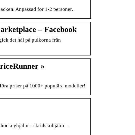
backen. Anpassad för 1-2 personer.
Marketplace – Facebook
ick det hål på pulkorna från
PriceRunner »
ra priser på 1000+ populära modeller!
– hockeyhjälm – skridskohjälm –