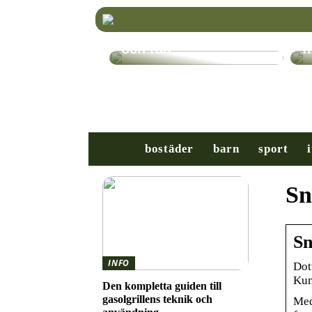
Välj rätt TV-stativ för
K
din platt-TV – Tips
r
och råd
f
bostäder
barn
sport
i
Sn
Sn
INFO
Dot
Kum
Den kompletta guiden till
gasolgrillens teknik och
Med