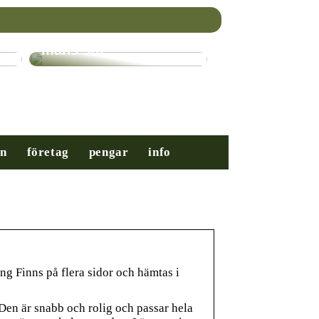
Nybörjarguiden till
mäns stil
on
företag
pengar
info
ng Finns på flera sidor och hämtas i
en är snabb och rolig och passar hela