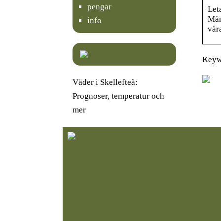
pengar
Let
Mång
info
vår
Keyw
Väder i Skellefteå:
Prognoser, temperatur och
mer
Välj rätt TV-stativ för
K