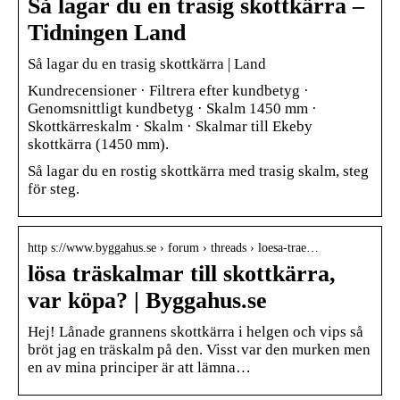
Så lagar du en trasig skottkärra –
Tidningen Land
Så lagar du en trasig skottkärra | Land
Kundrecensioner · Filtrera efter kundbetyg ·
Genomsnittligt kundbetyg · Skalm 1450 mm ·
Skottkärreskalm · Skalm · Skalmar till Ekeby
skottkärra (1450 mm).
Så lagar du en rostig skottkärra med trasig skalm, steg
för steg.
http s://www.byggahus.se › forum › threads › loesa-trae…
lösa träskalmar till skottkärra,
var köpa? | Byggahus.se
Hej! Lånade grannens skottkärra i helgen och vips så
bröt jag en träskalm på den. Visst var den murken men
en av mina principer är att lämna…