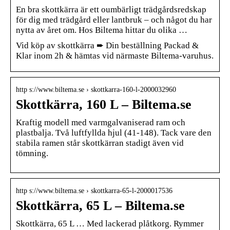
En bra skottkärra är ett oumbärligt trädgårdsredskap
för dig med trädgård eller lantbruk – och något du har
nytta av året om. Hos Biltema hittar du olika …
Vid köp av skottkärra ➨ Din beställning Packad &
Klar inom 2h & hämtas vid närmaste Biltema-varuhus.
http s://www.biltema.se › skottkarra-160-l-2000032960
Skottkärra, 160 L – Biltema.se
Kraftig modell med varmgalvaniserad ram och
plastbalja. Två luftfyllda hjul (41-148). Tack vare den
stabila ramen står skottkärran stadigt även vid
tömning.
http s://www.biltema.se › skottkarra-65-l-2000017536
Skottkärra, 65 L – Biltema.se
Skottkärra, 65 L … Med lackerad plåtkorg. Rymmer