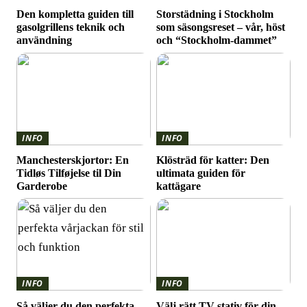
Den kompletta guiden till
Storstädning i Stockholm
gasolgrillens teknik och
som säsongsreset – vår, höst
användning
och “Stockholm-dammet”
INFO
INFO
Manchesterskjortor: En
Klösträd för katter: Den
Tidløs Tilføjelse til Din
ultimata guiden för
Garderobe
kattägare
INFO
INFO
Så väljer du den perfekta
Välj rätt TV-stativ för din