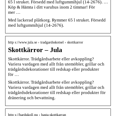
65 l struket. Försedd med luftgummihjul (14-2676). …
Köp & Hämta i ditt varuhus inom 2 timmar! För
mer …
Med lackerad plåtkorg. Rymmer 65 l struket. Försedd
med luftgummihjul (14-2676).
http s://www.jula.se › tradgardsskotsel › skottkarror
Skottkärror – Jula
Skottkärror. Trädgårdsarbete eller avkoppling?
Variera vardagen med allt från utemöbler, grillar och
trädgårdsdekorationer till redskap eller produkter
för …
Skottkärror. Trädgårdsarbete eller avkoppling?
Variera vardagen med allt från utemöbler, grillar och
trädgårdsdekorationer till redskap eller produkter för
dränering och bevattning.
http s://hardukoll.nu › basta-skottkarran