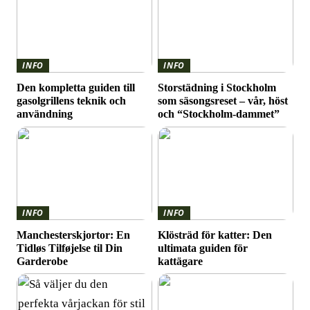
INFO
INFO
Den kompletta guiden till
Storstädning i Stockholm
gasolgrillens teknik och
som säsongsreset – vår, höst
användning
och “Stockholm-dammet”
INFO
INFO
Manchesterskjortor: En
Klösträd för katter: Den
Tidløs Tilføjelse til Din
ultimata guiden för
Garderobe
kattägare