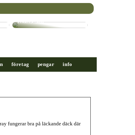
Nybörjarguiden till
mäns stil
on
företag
pengar
info
ay fungerar bra på läckande däck där