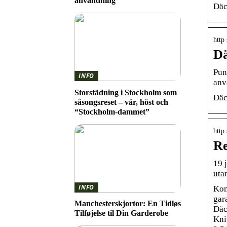
användning
Däc
http
Dä
Pun
INFO
anv
Storstädning i Stockholm som
Däc
säsongsreset – vår, höst och
“Stockholm-dammet”
http
Re
19 
utan
INFO
Kom
gar
Manchesterskjortor: En Tidløs
Däck
Tilføjelse til Din Garderobe
Kniv