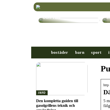
Välj rätt TV-stativ för
K
din platt-TV – Tips
r
och råd
f
bostäder
barn
sport
i
Pu
http
Dä
INFO
5 m
Den kompletta guiden till
fälg
gasolgrillens teknik och