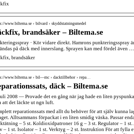
kfix
 s://www.biltema.se › bilvard › skyddstatningsmedel
ckfix, brandsäker – Biltema.se
kteringsspray · Kör vidare direkt. Hamrons punkteringsspray ä
ändas på däck med innerslang. Sprayen kan med fördel även …
kfix, brandsäker
 s://www.biltema.se › bil—mc › dacktillbehor › repa…
parationssats, däck – Biltema.se
juli 2008 — Provade det en gång när jag hade en liten pyspunka. 
 att det läckte ut ngn luft.
plett reparationssats med allt du behöver för att själv kunna l
aget. Alltsammans förpackat i en liten smidig väska. Passar enda
tätning – 5 st. Koldioxidpatroner 16 g – 3 st. Regulator – 1 st. 
 – 1 st. Isolator – 1 st. Verktyg – 2 st. Instruktion För att fylla