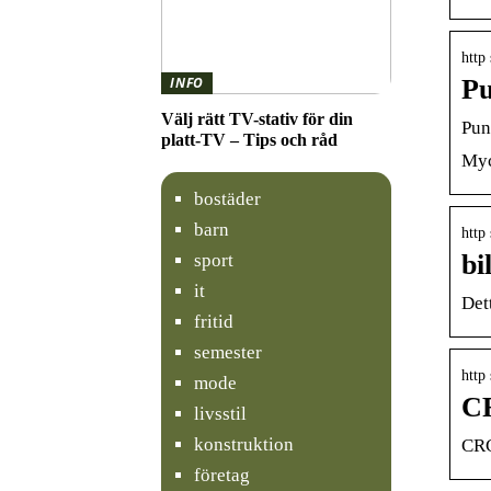
http
Pu
INFO
Välj rätt TV-stativ för din
Pun
platt-TV – Tips och råd
Myc
bostäder
barn
http
bi
sport
it
Det
fritid
semester
http
mode
CR
livsstil
konstruktion
CRC
företag