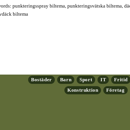
rds: punkteringsspray biltema, punkteringsvätska biltema, däc
vdäck biltema
Bostäder
Barn
Sport
IT
Fritid
Konstruktion
Företag
ryptovalutor: En