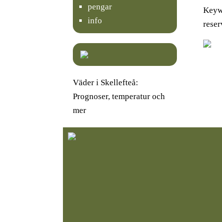
pengar
Keywo
info
reser
Väder i Skellefteå:
Prognoser, temperatur och
mer
Välj rätt TV-stativ för
K