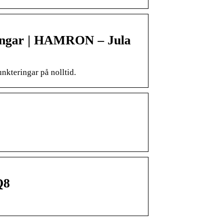
ringar | HAMRON – Jula
nkteringar på nolltid.
Q8