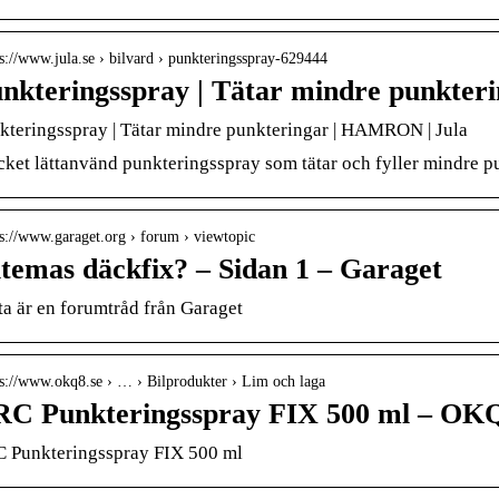
 s://www.jula.se › bilvard › punkteringsspray-629444
nkteringsspray | Tätar mindre punkte
kteringsspray | Tätar mindre punkteringar | HAMRON | Jula
ket lättanvänd punkteringsspray som tätar och fyller mindre pu
 s://www.garaget.org › forum › viewtopic
ltemas däckfix? – Sidan 1 – Garaget
ta är en forumtråd från Garaget
 s://www.okq8.se › … › Bilprodukter › Lim och laga
C Punkteringsspray FIX 500 ml – OK
 Punkteringsspray FIX 500 ml