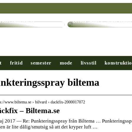
ryptovalutor: En
evolution inom
Få hjälp med många
inansvärlden
olika saker som man
t
fritid
semester
mode
livsstil
konstrukti
nkteringsspray biltema
 s://www.biltema.se › bilvard › dackfix-2000017072
ckfix – Biltema.se
aj 2017 — Re: Punkteringsspray från Biltema … Punkteringsspr
en är lite dålig/smutsig så att det kryper luft …