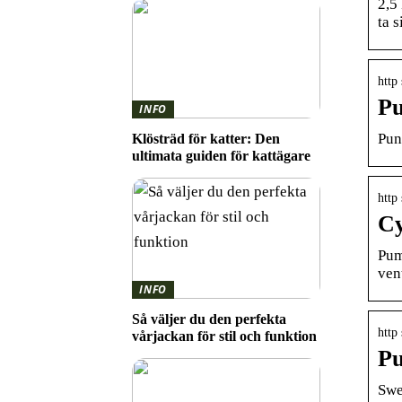
2,5 
ta s
http
Pu
INFO
Pun
Klösträd för katter: Den
ultimata guiden för kattägare
http
Cy
Pum
ven
INFO
Så väljer du den perfekta
http
vårjackan för stil och funktion
Pu
Swe