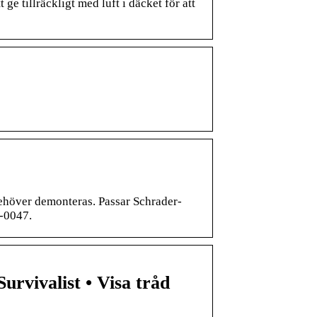
ge tillräckligt med luft i däcket för att
 behöver demonteras. Passar Schrader-
7-0047.
urvivalist • Visa tråd