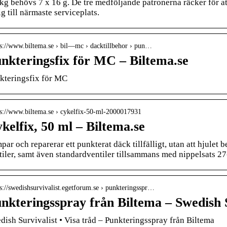
kg behövs 7 x 16 g. De tre medföljande patronerna räcker för att 
ig till närmaste serviceplats.
 s://www.biltema.se › bil—mc › dacktillbehor › pun…
nkteringsfix för MC – Biltema.se
kteringsfix för MC
 s://www.biltema.se › cykelfix-50-ml-2000017931
kelfix, 50 ml – Biltema.se
par och reparerar ett punkterat däck tillfälligt, utan att hjulet
tiler, samt även standardventiler tillsammans med nippelsats 2
 s://swedishsurvivalist.egetforum.se › punkteringsspr…
nkteringsspray från Biltema – Swedish S
dish Survivalist • Visa tråd – Punkteringsspray från Biltema