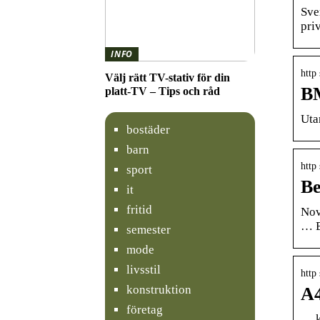
Sve
priv
INFO
http
Välj rätt TV-stativ för din
BM
platt-TV – Tips och råd
Uta
bostäder
barn
http
sport
Be
it
fritid
Nov
… B
semester
mode
livsstil
http
konstruktion
A4
företag
… k