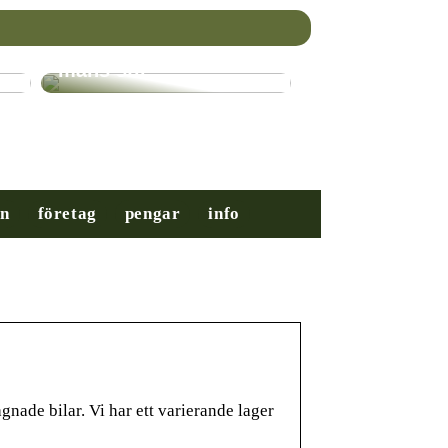
Nybörjarguiden till
mäns stil
on
företag
pengar
info
ade bilar. Vi har ett varierande lager