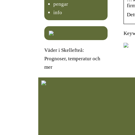
pengar
fir
info
Det
Keyw
Väder i Skellefteå:
Prognoser, temperatur och
mer
Välj rätt TV-stativ för
K