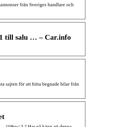
nsannonser från Sveriges handlare och
till salu … – Car.info
sajten för att hitta begnade bilar från
et
 … 10&w=3 ? Har på känn att denna