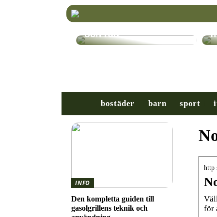
Välj rätt TV-stativ för
K
din platt-TV – Tips
r
och råd
f
bostäder
barn
sport
i
No
http
No
INFO
Väl
Den kompletta guiden till
för
gasolgrillens teknik och