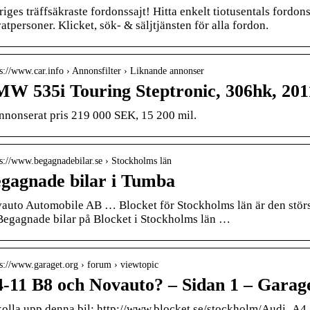
riges träffsäkraste fordonssajt! Hitta enkelt tiotusentals fordo
atpersoner. Klicket, sök- & säljtjänsten för alla fordon.
 s://www.car.info › Annonsfilter › Liknande annonser
W 535i Touring Steptronic, 306hk, 2011 
nnonserat pris 219 000 SEK, 15 200 mil.
 s://www.begagnadebilar.se › Stockholms län
gagnade bilar i Tumba
auto Automobile AB … Blocket för Stockholms län är den största 
egagnade bilar på Blocket i Stockholms län …
 s://www.garaget.org › forum › viewtopic
-11 B8 och Novauto? – Sidan 1 – Garag
olla upp denna bil: http://www.blocket.se/stockholm/Audi_A4