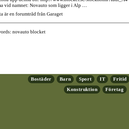
ma vid namnet: Novauto som ligger i Alp …
ta är en forumtråd från Garaget
ords: novauto blocket
Bostäder
Barn
Sport
IT
Fritid
Konstruktion
Företag
ryptovalutor: En