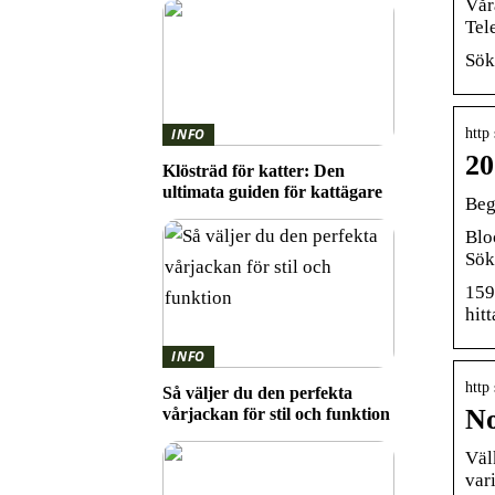
Vår
Tel
Sök
http
INFO
20
Klösträd för katter: Den
ultimata guiden för kattägare
Beg
Blo
Sök
159
hitt
INFO
http
Så väljer du den perfekta
No
vårjackan för stil och funktion
Väl
var