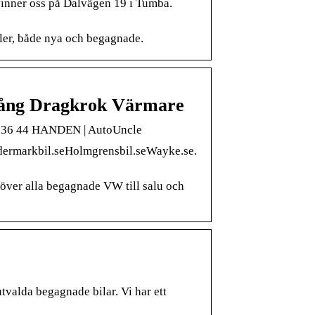
finner oss på Dalvägen 19 i Tumba.
eller, både nya och begagnade.
Lång Dragkrok Värmare
 136 44 HANDEN | AutoUncle
dermarkbil.seHolmgrensbil.seWayke.se.
över alla begagnade VW till salu och
alda begagnade bilar. Vi har ett