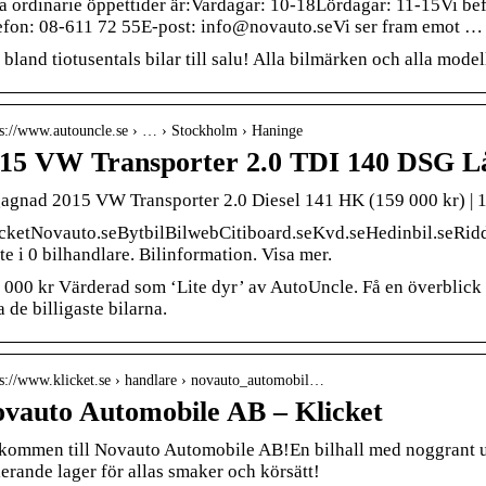
a ordinarie öppettider är:Vardagar: 10-18Lördagar: 11-15Vi be
efon: 08-611 72 55E-post: info@novauto.seVi ser fram emot …
 bland tiotusentals bilar till salu! Alla bilmärken och alla mod
 s://www.autouncle.se › … › Stockholm › Haninge
15 VW Transporter 2.0 TDI 140 DSG 
agnad 2015 VW Transporter 2.0 Diesel 141 HK (159 000 kr) |
cketNovauto.seBytbilBilwebCitiboard.seKvd.seHedinbil.seRid
te i 0 bilhandlare. Bilinformation. Visa mer.
 000 kr Värderad som ‘Lite dyr’ av AutoUncle. Få en överblick 
a de billigaste bilarna.
 s://www.klicket.se › handlare › novauto_automobil…
vauto Automobile AB – Klicket
kommen till Novauto Automobile AB!En bilhall med noggrant utv
ierande lager för allas smaker och körsätt!