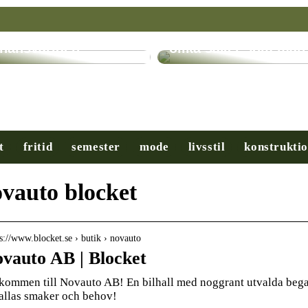
ryptovalutor: En
evolution inom
Få hjälp med många
inansvärlden
olika saker som man
t
fritid
semester
mode
livsstil
konstrukti
vauto blocket
 s://www.blocket.se › butik › novauto
vauto AB | Blocket
kommen till Novauto AB! En bilhall med noggrant utvalda begagn
 allas smaker och behov!