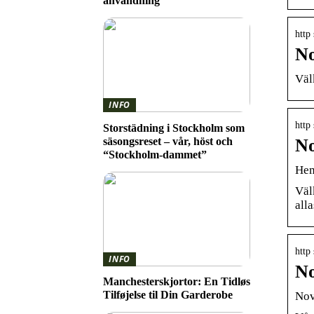
användning
http
No
Väl
INFO
http
Storstädning i Stockholm som
säsongsreset – vår, höst och
No
“Stockholm-dammet”
Hem
Väl
all
http
INFO
No
Manchesterskjortor: En Tidløs
Tilføjelse til Din Garderobe
Nov