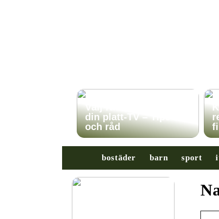
Välj rätt TV-stativ för
K
din platt-TV – Tips
r
och råd
f
bostäder
barn
sport
i
Na