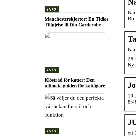
Na
INFO
Nam
Bli
Manchesterskjortor: En Tidløs
Tilføjelse til Din Garderobe
Ta
Na
26 
Ny 
INFO
Klösträd för katter: Den
Jo
ultimata guiden för kattägare
10 
8:4
JU
INFO
ett