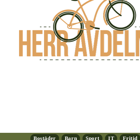
Bostäder
Barn
Sport
IT
Fritid