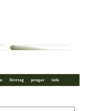
Nybörjarguiden till
mäns stil
on
företag
pengar
info