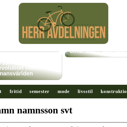
Få hjälp med många
olika saker som man
ryptovalutor: En
evolution inom
inansvärlden
t
fritid
semester
mode
livsstil
konstrukti
mn namnsson svt