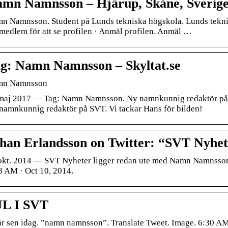
mn Namnsson – Hjärup, Skåne, Sverige |
n Namnsson. Student på Lunds tekniska högskola. Lunds teknis
 medlem för att se profilen · Anmäl profilen. Anmäl …
g: Namn Namnsson – Skyltat.se
mn Namnsson
maj 2017 — Tag: Namn Namnsson. Ny namnkunnig redaktör p
namnkunnig redaktör på SVT. Vi tackar Hans för bilden!
han Erlandsson on Twitter: “SVT Nyhet
okt. 2014 — SVT Nyheter ligger redan ute med Namn Namnsson 
8 AM · Oct 10, 2014.
L I SVT
 år sen idag. ”namn namnsson”. Translate Tweet. Image. 6:30 AM 