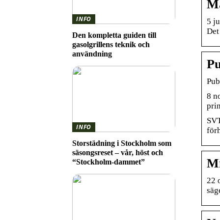
Ma
INFO
5 j
Det
Den kompletta guiden till
gasolgrillens teknik och
användning
Pu
Pub
8 n
prin
SVT
INFO
förh
Storstädning i Stockholm som
säsongsreset – vår, höst och
Mi
“Stockholm-dammet”
22 
säge