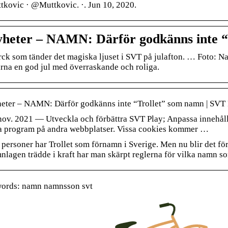
tkovic · @Muttkovic. ·. Jun 10, 2020.
heter – NAMN: Därför godkänns inte “
ck som tänder det magiska ljuset i SVT på julafton. … Foto:
tarna en god jul med överraskande och roliga.
eter – NAMN: Därför godkänns inte “Trollet” som namn | SVT 
nov. 2021 — Utveckla och förbättra SVT Play; Anpassa innehåll 
a program på andra webbplatser. Vissa cookies kommer …
 personer har Trollet som förnamn i Sverige. Men nu blir det förm
nlagen trädde i kraft har man skärpt reglerna för vilka namn s
ords: namn namnsson svt