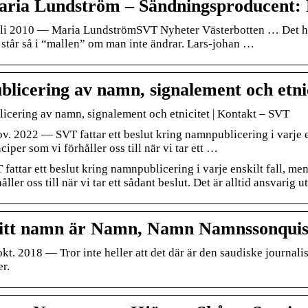
ria Lundström – Sändningsproducent
uli 2010 — Maria Lundström‎SVT Nyheter Västerbotten … Det hän
 står så i “mallen” om man inte ändrar. Lars-johan …
blicering av namn, signalement och etni
licering av namn, signalement och etnicitet | Kontakt – SVT
ov. 2022 — SVT fattar ett beslut kring namnpublicering i varje en
ciper som vi förhåller oss till när vi tar ett …
 fattar ett beslut kring namnpublicering i varje enskilt fall, me
åller oss till när vi tar ett sådant beslut. Det är alltid ansvarig
tt namn är Namn, Namn Namnssonquist 
okt. 2018 — Tror inte heller att det där är den saudiske journa
r.