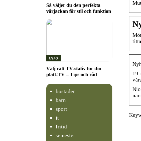
Mut
Så väljer du den perfekta
vårjackan för stil och funktion
Ny
Mör
tit
INFO
Nyh
Välj rätt TV-stativ för din
19 
platt-TV – Tips och råd
vår
Nio
bostäder
nam
barn
sport
Keyw
it
fritid
semester