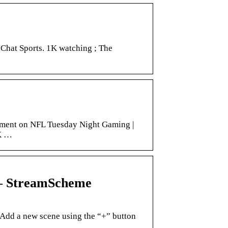
 Chat Sports. 1K watching ; The
nament on NFL Tuesday Night Gaming |
K …
– StreamScheme
Add a new scene using the “+” button