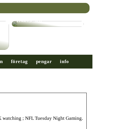
Nybörjarguiden till
mäns stil
on
företag
pengar
info
3K watching ; NFL Tuesday Night Gaming.