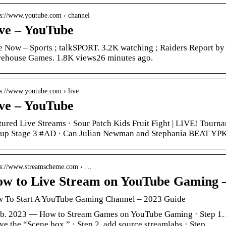
 s://www.youtube.com › channel
ve – YouTube
e Now – Sports ; talkSPORT. 3.2K watching ; Raiders Report by
ehouse Games. 1.8K views26 minutes ago.
 s://www.youtube.com › live
ve – YouTube
tured Live Streams · Sour Patch Kids Fruit Fight | LIVE! Tour
up Stage 3 #AD · Can Julian Newman and Stephania BEAT YP
 s://www.streamscheme.com › …
w to Live Stream on YouTube Gaming 
 To Start A YouTube Gaming Channel – 2023 Guide
eb. 2023 — How to Stream Games on YouTube Gaming · Step 1. 
ve the “Scene box.” · Step 2. add source streamlabs · Step …