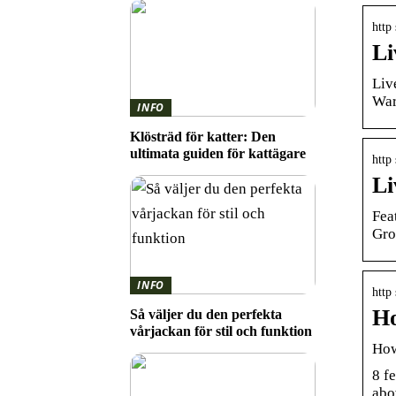
http
Li
Liv
War
INFO
Klösträd för katter: Den
ultimata guiden för kattägare
http
Li
Fea
Gro
INFO
http
Ho
Så väljer du den perfekta
vårjackan för stil och funktion
How
8 f
abo