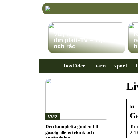
Välj rätt TV-stativ för
K
din platt-TV – Tips
r
och råd
f
bostäder
barn
sport
i
Li
http
Ga
INFO
Top
Den kompletta guiden till
2.1
gasolgrillens teknik och