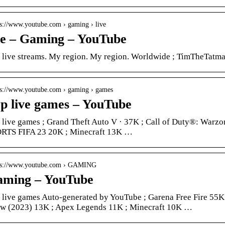
 s://www.youtube.com › gaming › live
ve – Gaming – YouTube
 live streams. My region. My region. Worldwide ; TimTheTatma
 s://www.youtube.com › gaming › games
p live games – YouTube
 live games ; Grand Theft Auto V · 37K ; Call of Duty®: Warz
RTS FIFA 23 20K ; Minecraft 13K …
 s://www.youtube.com › GAMING
ming – YouTube
 live games Auto-generated by YouTube ; Garena Free Fire 55K
w (2023) 13K ; Apex Legends 11K ; Minecraft 10K …