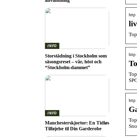
användning
http
li
Top
INFO
http
Storstädning i Stockholm som
säsongsreset – vår, höst och
To
“Stockholm-dammet”
Top
SPO
http
Ga
INFO
Top
Manchesterskjortor: En Tidløs
Sno
Tilføjelse til Din Garderobe