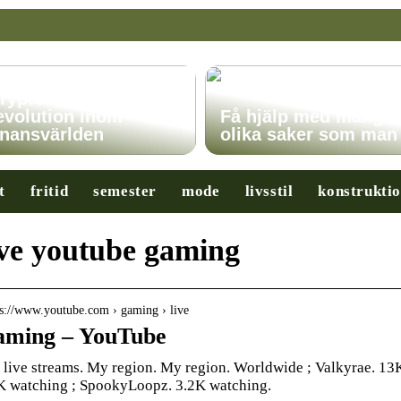
ryptovalutor: En
evolution inom
Få hjälp med många
inansvärlden
olika saker som man
t
fritid
semester
mode
livsstil
konstrukti
ve youtube gaming
 s://www.youtube.com › gaming › live
ming – YouTube
 live streams. My region. My region. Worldwide ; Valkyrae. 1
K watching ; SpookyLoopz. 3.2K watching.