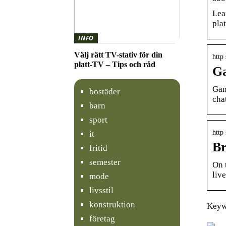
Lea
pla
INFO
Välj rätt TV-stativ för din
http
platt-TV – Tips och råd
Ga
Gam
bostäder
cha
barn
sport
http
it
Br
fritid
semester
On 
liv
mode
livsstil
konstruktion
Keywo
företag