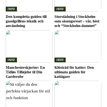
INFO
INFO
Den kompletta guiden till
Storstädning i Stockholm
gasolgrillens teknik och
som säsongsreset – vår, höst
användning
och “Stockholm-dammet”
INFO
INFO
Manchesterskjortor: En
Klösträd för katter: Den
Tidløs Tilføjelse til Din
ultimata guiden för
Garderobe
kattägare