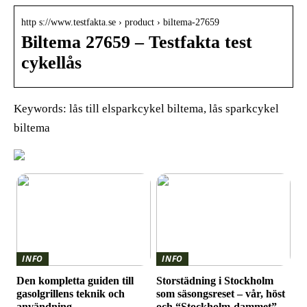
http s://www.testfakta.se › product › biltema-27659
Biltema 27659 – Testfakta test
cykellås
Keywords: lås till elsparkcykel biltema, lås sparkcykel
biltema
INFO
INFO
Den kompletta guiden till
Storstädning i Stockholm
gasolgrillens teknik och
som säsongsreset – vår, höst
användning
och “Stockholm-dammet”