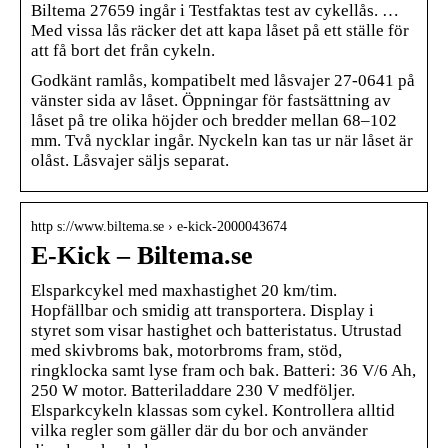
Biltema 27659 ingår i Testfaktas test av cykellås. …
Med vissa lås räcker det att kapa låset på ett ställe för
att få bort det från cykeln.
Godkänt ramlås, kompatibelt med låsvajer 27-0641 på
vänster sida av låset. Öppningar för fastsättning av
låset på tre olika höjder och bredder mellan 68–102
mm. Två nycklar ingår. Nyckeln kan tas ur när låset är
olåst. Låsvajer säljs separat.
http s://www.biltema.se › e-kick-2000043674
E-Kick – Biltema.se
Elsparkcykel med maxhastighet 20 km/tim.
Hopfällbar och smidig att transportera. Display i
styret som visar hastighet och batteristatus. Utrustad
med skivbroms bak, motorbroms fram, stöd,
ringklocka samt lyse fram och bak. Batteri: 36 V/6 Ah,
250 W motor. Batteriladdare 230 V medföljer.
Elsparkcykeln klassas som cykel. Kontrollera alltid
vilka regler som gäller där du bor och använder