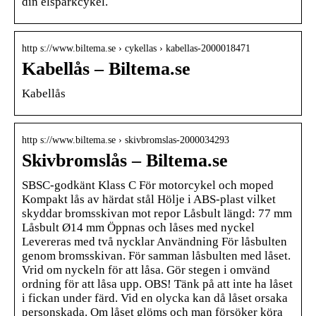
din elsparkcykel.
http s://www.biltema.se › cykellas › kabellas-2000018471
Kabellås – Biltema.se
Kabellås
http s://www.biltema.se › skivbromslas-2000034293
Skivbromslås – Biltema.se
SBSC-godkänt Klass C För motorcykel och moped
Kompakt lås av härdat stål Hölje i ABS-plast vilket
skyddar bromsskivan mot repor Låsbult längd: 77 mm
Låsbult Ø14 mm Öppnas och låses med nyckel
Levereras med två nycklar Användning För låsbulten
genom bromsskivan. För samman låsbulten med låset.
Vrid om nyckeln för att låsa. Gör stegen i omvänd
ordning för att låsa upp. OBS! Tänk på att inte ha låset
i fickan under färd. Vid en olycka kan då låset orsaka
personskada. Om låset glöms och man försöker köra