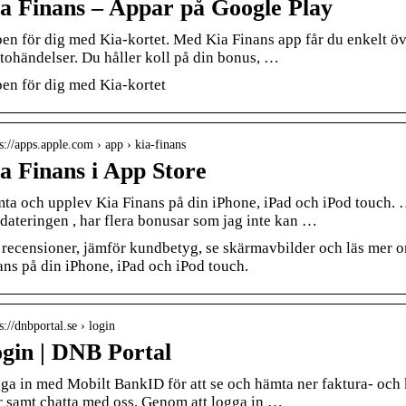
a Finans – Appar på Google Play
en för dig med Kia-kortet. Med Kia Finans app får du enkelt öve
tohändelser. Du håller koll på din bonus, …
en för dig med Kia-kortet
 s://apps.apple.com › app › kia-finans
a Finans i App Store
ta och upplev Kia Finans på din iPhone, iPad och iPod touch. …
dateringen , har flera bonusar som jag inte kan …
 recensioner, jämför kundbetyg, se skärmavbilder och läs mer 
ans på din iPhone, iPad och iPod touch.
s://dnbportal.se › login
gin | DNB Portal
ga in med Mobilt BankID för att se och hämta ner faktura- och 
r samt chatta med oss. Genom att logga in …