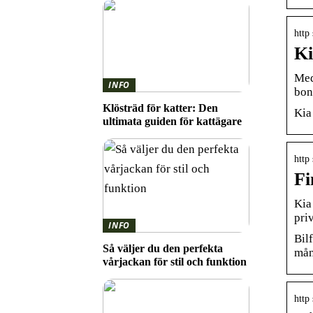
http
Ki
Med
INFO
bon
Klösträd för katter: Den
Kia
ultimata guiden för kattägare
http
Fi
Kia
pri
INFO
Bil
Så väljer du den perfekta
mån
vårjackan för stil och funktion
http 