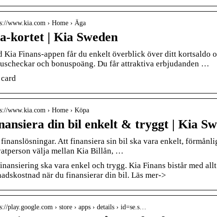
 s://www.kia.com › Home › Äga
a-kortet | Kia Sweden
 Kia Finans-appen får du enkelt överblick över ditt kortsaldo oc
uscheckar och bonuspoäng. Du får attraktiva erbjudanden …
 card
 s://www.kia.com › Home › Köpa
nansiera din bil enkelt & tryggt | Kia S
 finanslösningar. Att finansiera sin bil ska vara enkelt, förmånl
vatperson välja mellan Kia Billån, …
finansiering ska vara enkel och trygg. Kia Finans bistår med all
adskostnad när du finansierar din bil. Läs mer->
s://play.google.com › store › apps › details › id=se.s…