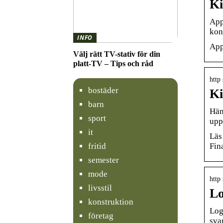
Ki
App
kon
INFO
App
Välj rätt TV-stativ för din
platt-TV – Tips och råd
http
bostäder
Ki
barn
Häm
sport
upp
it
Läs
fritid
Fin
semester
mode
http 
livsstil
Lo
konstruktion
Log
företag
sva