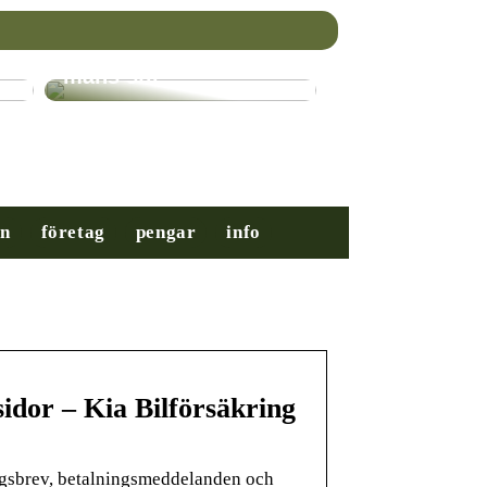
Nybörjarguiden till
mäns stil
on
företag
pengar
info
idor – Kia Bilförsäkring
ingsbrev, betalningsmeddelanden och