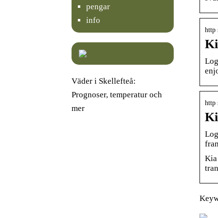
pengar
info
http
Ki
Log
enj
Väder i Skellefteå:
Prognoser, temperatur och
http
mer
Ki
Log
fra
Kia
tra
Keywo