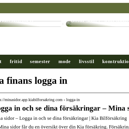
ryptovalutor: En
evolution inom
Få hjälp med många
inansvärlden
olika saker som man
t
fritid
semester
mode
livsstil
konstrukti
a finans logga in
 s://minasidor.app.kiabilforsakring.com › logga-in
gga in och se dina försäkringar – Mina s
a sidor – Logga in och se dina försäkringar | Kia Bilförsäkring
Mina sidor får du en översikt över din Kia försäkring. Försäkr