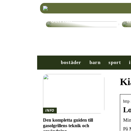
Välj rätt TV-stativ för
K
din platt-TV – Tips
r
och råd
f
bostäder
barn
sport
i
Ki
http
Lo
INFO
Min
Den kompletta guiden till
gasolgrillens teknik och
På 