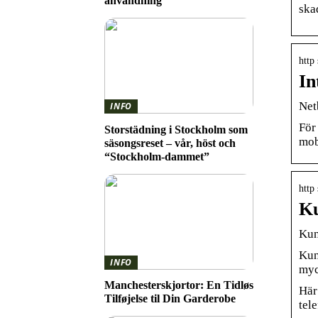
användning
ska
http
In
Net
INFO
För
Storstädning i Stockholm som
mobi
säsongsreset – vår, höst och
“Stockholm-dammet”
http
Ku
Kun
Kun
INFO
myc
Manchesterskjortor: En Tidløs
Här
Tilføjelse til Din Garderobe
tele