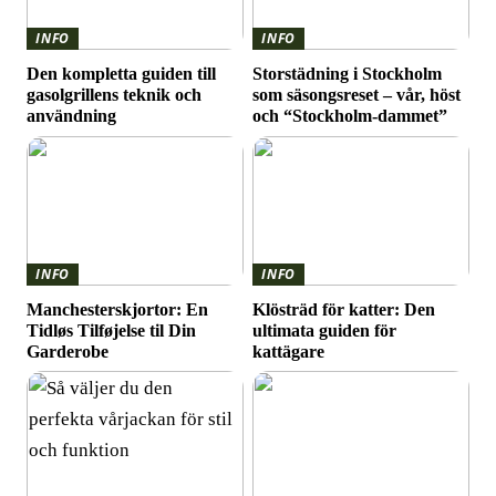
INFO
INFO
Den kompletta guiden till
Storstädning i Stockholm
gasolgrillens teknik och
som säsongsreset – vår, höst
användning
och “Stockholm-dammet”
INFO
INFO
Manchesterskjortor: En
Klösträd för katter: Den
Tidløs Tilføjelse til Din
ultimata guiden för
Garderobe
kattägare