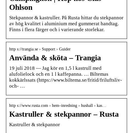
Ohlson
Stekpannor & kastruller. På Rusta hittar du stekpannor
av hög kvalitet i aluminium med gummerat handtag.
Finns i flera färger och i varierande storlekar.
http s://trangia.se › Support › Guider
Använda & sköta – Trangia
19 juli 2018 — Jag kör en 1,5 l kastrull med
alufolielock och en 1 l kaffepanna. … Biltemas
kokkärlssats (https://www.biltema.se/fritid/friluftsliv-
och- …
http s://www.rusta.com › hem–inredning › hushall › kas…
Kastruller & stekpannor – Rusta
Kastruller & stekpannor