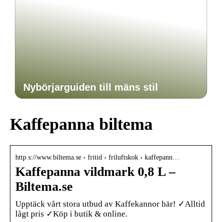
Nybörjarguiden till mäns stil
Kaffepanna biltema
http s://www.biltema.se › fritid › friluftskok › kaffepann…
Kaffepanna vildmark 0,8 L –
Biltema.se
Upptäck vårt stora utbud av Kaffekannor här! ✓Alltid
lågt pris ✓Köp i butik & online.