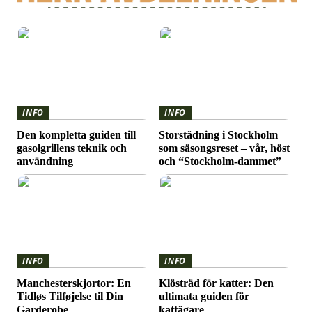
INFO
INFO
Den kompletta guiden till
Storstädning i Stockholm
gasolgrillens teknik och
som säsongsreset – vår, höst
användning
och “Stockholm-dammet”
INFO
INFO
Manchesterskjortor: En
Klösträd för katter: Den
Tidløs Tilføjelse til Din
ultimata guiden för
Garderobe
kattägare