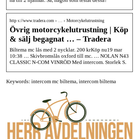
ha till 2 hjälmar. Så, någon som testat dessa?
http s://www.tradera.com › … › Motorcykelutrustning
Övrig motorcykelutrustning | Köp
& sälj begagnat … – Tradera
Biltema mc lås med 2 nycklar. 200 krKöp nu19 mar
10:38 … Skivbromslås oxford till mc. … NOLAN N43
CLASSIC N-COM VINRÖD Med intercom. Storlek S.
Keywords: intercom mc biltema, intercom biltema