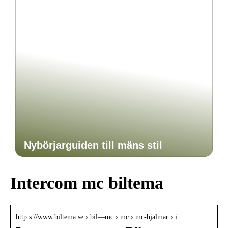
Nybörjarguiden till mäns stil
Intercom mc biltema
http s://www.biltema.se › bil—mc › mc › mc-hjalmar › i…