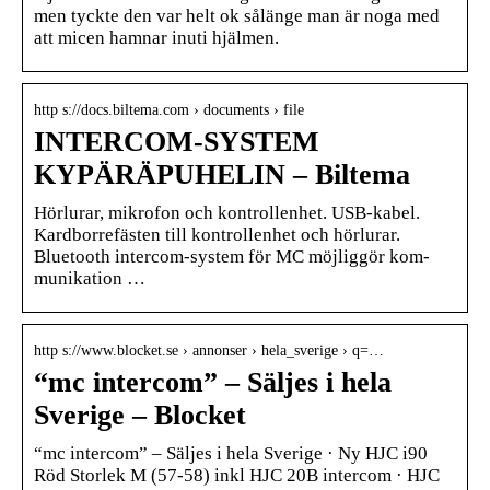
men tyckte den var helt ok sålänge man är noga med
att micen hamnar inuti hjälmen.
http s://docs.biltema.com › documents › file
INTERCOM-SYSTEM
KYPÄRÄPUHELIN – Biltema
Hörlurar, mikrofon och kontrollenhet. USB-kabel.
Kardborrefästen till kontrollenhet och hörlurar.
Bluetooth intercom-system för MC möjliggör kom-
munikation …
http s://www.blocket.se › annonser › hela_sverige › q=…
“mc intercom” – Säljes i hela
Sverige – Blocket
“mc intercom” – Säljes i hela Sverige · Ny HJC i90
Röd Storlek M (57-58) inkl HJC 20B intercom · HJC