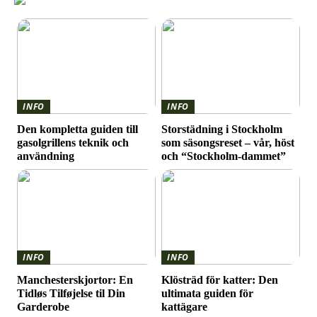
INFO
INFO
Den kompletta guiden till
Storstädning i Stockholm
gasolgrillens teknik och
som säsongsreset – vår, höst
användning
och “Stockholm-dammet”
INFO
INFO
Manchesterskjortor: En
Klösträd för katter: Den
Tidløs Tilføjelse til Din
ultimata guiden för
Garderobe
kattägare