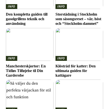
INFO
INFO
Den kompletta guiden till
Storstädning i Stockholm
gasolgrillens teknik och
som säsongsreset – vår, höst
användning
och “Stockholm-dammet”
INFO
INFO
Manchesterskjortor: En
Klösträd för katter: Den
Tidløs Tilføjelse til Din
ultimata guiden för
Garderobe
kattägare