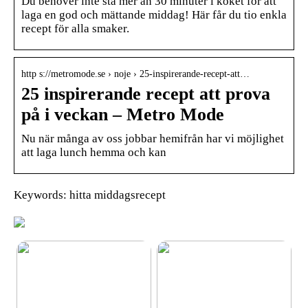
Du behöver inte stå mer än 30 minuter i köket för att
laga en god och mättande middag! Här får du tio enkla
recept för alla smaker.
http s://metromode.se › noje › 25-inspirerande-recept-att…
25 inspirerande recept att prova
på i veckan – Metro Mode
Nu när många av oss jobbar hemifrån har vi möjlighet
att laga lunch hemma och kan
Keywords: hitta middagsrecept