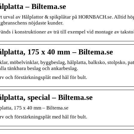
lplatta – Biltema.se
rt urval av Hålplattor & spikplåtar på HORNBACH.se. Alltid hög kv
gbranschens nöjdaste kunder.
änds i konstruktioner av trä till exempel vid montage av takstol
lplatta, 175 x 40 mm – Biltema.se
klar, möbelvinklar, byggbeslag, hålplatta, balksko, stolpsko, pat
alla tänkbara beslag och ankarbeslag.
rv och förstärkningsplåt med hål för bult.
lplatta, special – Biltema.se
platta, 175 x 40 mm – Biltema.se
rv och förstärkningsplåt med hål för bult.