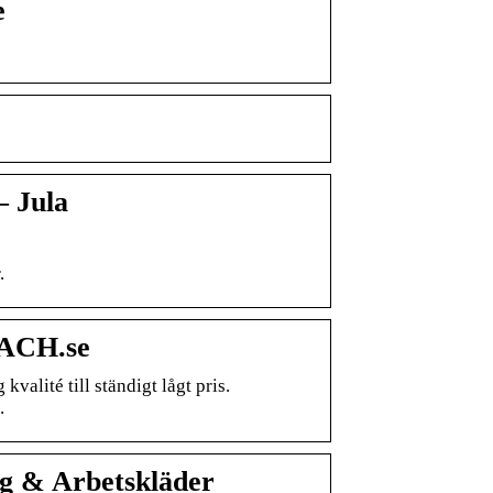
e
– Jula
.
BACH.se
alité till ständigt lågt pris.
.
yg & Arbetskläder