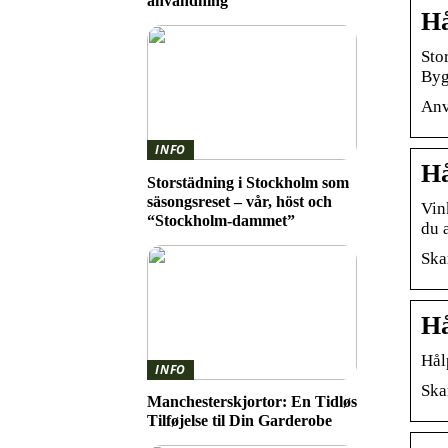
användning
Hå
Sto
Byg
Anv
INFO
Hå
Storstädning i Stockholm som
säsongsreset – vår, höst och
Vin
“Stockholm-dammet”
du 
Ska
Hå
Hål
INFO
Ska
Manchesterskjortor: En Tidløs
Tilføjelse til Din Garderobe