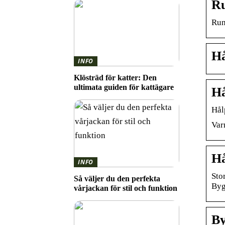
Ru
Run
Hå
INFO
Klösträd för katter: Den
ultimata guiden för kattägare
Hå
Hål
Var
Hå
INFO
Sto
Så väljer du den perfekta
Byg
vårjackan för stil och funktion
By