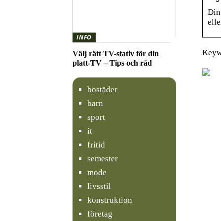
Din
ell
INFO
Keywo
Välj rätt TV-stativ för din
platt-TV – Tips och råd
bostäder
barn
sport
it
fritid
semester
mode
livsstil
konstruktion
företag