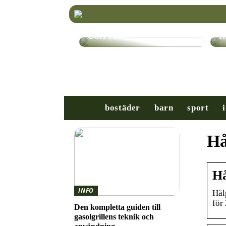
Välj rätt TV-stativ för
K
din platt-TV – Tips
r
och råd
f
bostäder
barn
sport
i
Hå
Hå
INFO
Hålp
för
Den kompletta guiden till
gasolgrillens teknik och