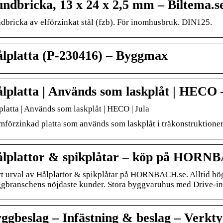
ndbricka, 13 x 24 x 2,5 mm – Biltema.s
dbricka av elförzinkat stål (fzb). För inomhusbruk. DIN125.
lplatta (P-230416) – Byggmax
lplatta | Används som laskplåt | HECO 
platta | Används som laskplåt | HECO | Jula
mförzinkad platta som används som laskplåt i träkonstruktioner
lplattor & spikplåtar – köp på HORN
rt urval av Hålplattor & spikplåtar på HORNBACH.se. Alltid hög kv
gbranschens nöjdaste kunder. Stora byggvaruhus med Drive-in
ggbeslag – Infästning & beslag – Verkt