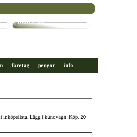
Nybörjarguiden till
mäns stil
on
företag
pengar
info
ll i inköpslista. Lägg i kundvagn. Köp. 20