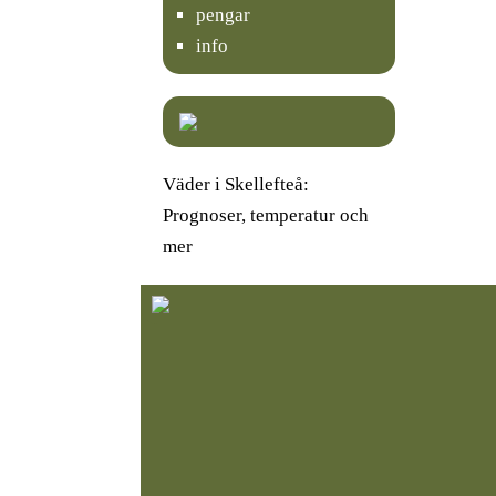
pengar
info
Väder i Skellefteå:
Prognoser, temperatur och
mer
Välj rätt TV-stativ för
K