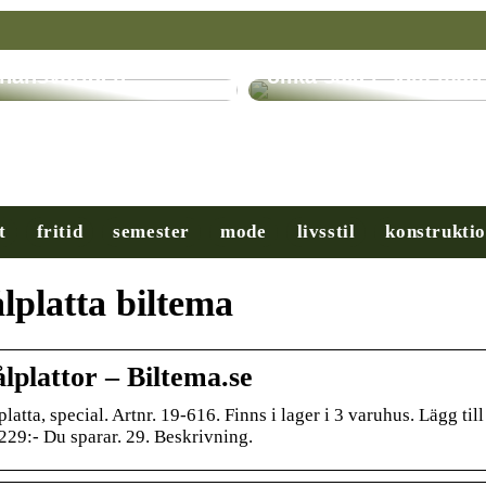
ryptovalutor: En
evolution inom
Få hjälp med många
inansvärlden
olika saker som man
t
fritid
semester
mode
livsstil
konstrukti
lplatta biltema
lplattor – Biltema.se
latta, special. Artnr. 19-616. Finns i lager i 3 varuhus. Lägg ti
 229:- Du sparar. 29. Beskrivning.