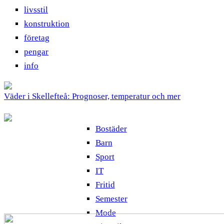
livsstil
konstruktion
företag
pengar
info
Väder i Skellefteå: Prognoser, temperatur och mer
Bostäder
Barn
Sport
IT
Fritid
Semester
Mode