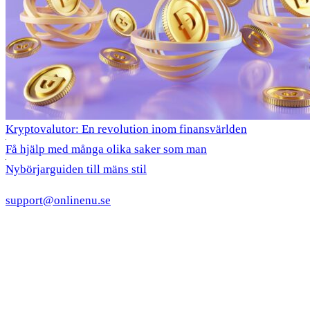
Kryptovalutor: En revolution inom finansvärlden
Få hjälp med många olika saker som man
Nybörjarguiden till mäns stil
support@onlinenu.se