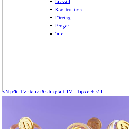
Livsstil
Konstruktion
Företag
Pengar
Info
Välj rätt TV-stativ för din platt-TV – Tips och råd