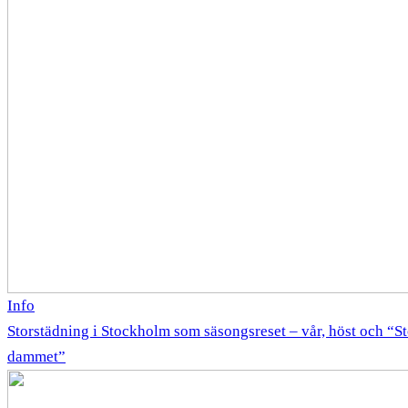
Info
Storstädning i Stockholm som säsongsreset – vår, höst och “
dammet”