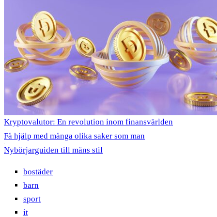
Kryptovalutor: En revolution inom finansvärlden
Få hjälp med många olika saker som man
Nybörjarguiden till mäns stil
bostäder
barn
sport
it