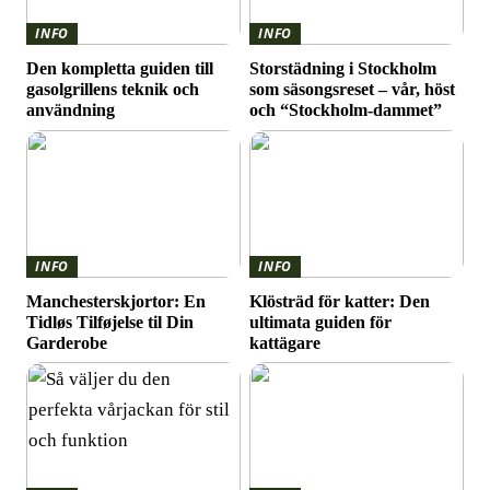
INFO
INFO
Den kompletta guiden till
Storstädning i Stockholm
gasolgrillens teknik och
som säsongsreset – vår, höst
användning
och “Stockholm-dammet”
INFO
INFO
Manchesterskjortor: En
Klösträd för katter: Den
Tidløs Tilføjelse til Din
ultimata guiden för
Garderobe
kattägare