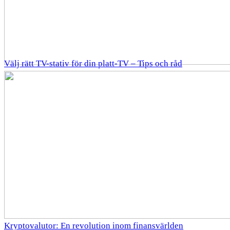
Välj rätt TV-stativ för din platt-TV – Tips och råd
Kryptovalutor: En revolution inom finansvärlden