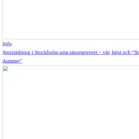
Info
Storstädning i Stockholm som säsongsreset – vår, höst och “
dammet”