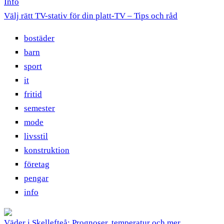
Info
Välj rätt TV-stativ för din platt-TV – Tips och råd
bostäder
barn
sport
it
fritid
semester
mode
livsstil
konstruktion
företag
pengar
info
Väder i Skellefteå: Prognoser, temperatur och mer