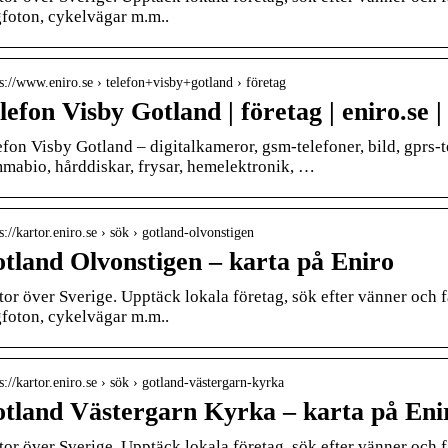
gfoton, cykelvägar m.m..
 s://www.eniro.se › telefon+visby+gotland › företag
lefon Visby Gotland | företag | eniro.se |
efon Visby Gotland – digitalkameror, gsm-telefoner, bild, gprs-t
mabio, hårddiskar, frysar, hemelektronik, …
s://kartor.eniro.se › sök › gotland-olvonstigen
tland Olvonstigen – karta på Eniro
tor över Sverige. Upptäck lokala företag, sök efter vänner och f
gfoton, cykelvägar m.m..
s://kartor.eniro.se › sök › gotland-västergarn-kyrka
tland Västergarn Kyrka – karta på Eni
tor över Sverige. Upptäck lokala företag, sök efter vänner och f