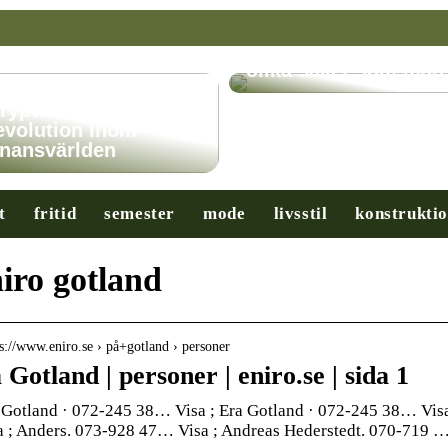
Få hjälp med många
olika saker som man
ryptovalutor: En
evolution inom
inansvärlden
t
fritid
semester
mode
livsstil
konstrukti
iro gotland
 s://www.eniro.se › på+gotland › personer
 Gotland | personer | eniro.se | sida 1
 Gotland · 072-245 38… Visa ; Era Gotland · 072-245 38… Vis
a ; Anders. 073-928 47… Visa ; Andreas Hederstedt. 070-719 