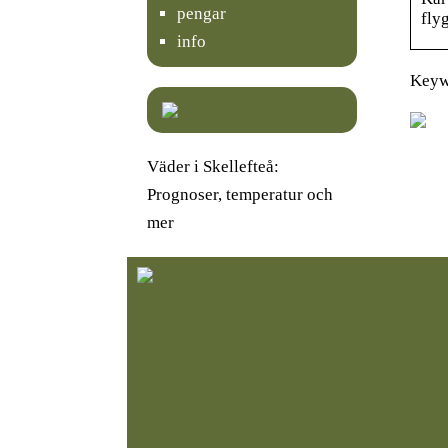
pengar
fly
info
Keywo
Väder i Skellefteå:
Prognoser, temperatur och
mer