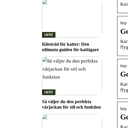
Kon
http 
Go
INFO
Kar
Klösträd för katter: Den
fly
ultimata guiden för kattägare
http 
Go
Kar
fly
INFO
Så väljer du den perfekta
vårjackan för stil och funktion
http
Go
Kar