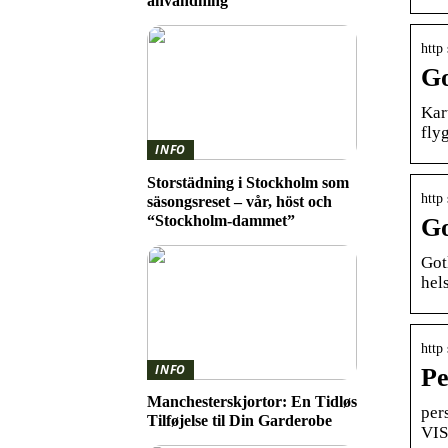
användning
http 
Go
Kar
fly
INFO
Storstädning i Stockholm som
http
säsongsreset – vår, höst och
“Stockholm-dammet”
Go
Got
hels
http
INFO
Pe
Manchesterskjortor: En Tidløs
per
Tilføjelse til Din Garderobe
VIS