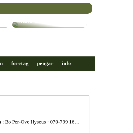
Nybörjarguiden till
mäns stil
on
företag
pengar
info
a ; Bo Per-Ove Hyseus · 070-799 16…
…