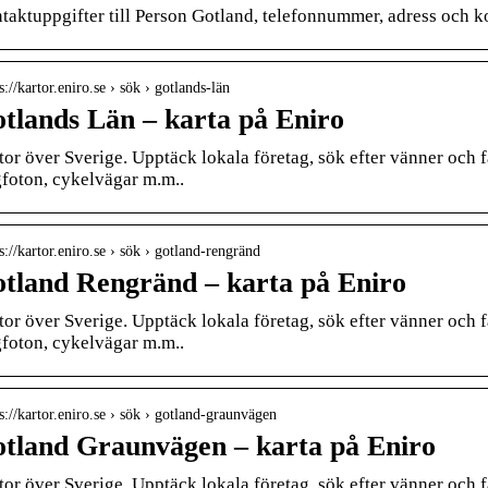
taktuppgifter till Person Gotland, telefonnummer, adress och k
s://kartor.eniro.se › sök › gotlands-län
tlands Län – karta på Eniro
tor över Sverige. Upptäck lokala företag, sök efter vänner och f
gfoton, cykelvägar m.m..
s://kartor.eniro.se › sök › gotland-rengränd
tland Rengränd – karta på Eniro
tor över Sverige. Upptäck lokala företag, sök efter vänner och f
gfoton, cykelvägar m.m..
 s://kartor.eniro.se › sök › gotland-graunvägen
tland Graunvägen – karta på Eniro
tor över Sverige. Upptäck lokala företag, sök efter vänner och f