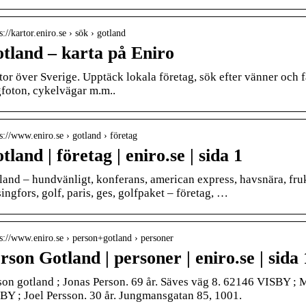
s://kartor.eniro.se › sök › gotland
tland – karta på Eniro
tor över Sverige. Upptäck lokala företag, sök efter vänner och f
gfoton, cykelvägar m.m..
 s://www.eniro.se › gotland › företag
tland | företag | eniro.se | sida 1
land – hundvänligt, konferans, american express, havsnära, fru
ingfors, golf, paris, ges, golfpaket – företag, …
 s://www.eniro.se › person+gotland › personer
rson Gotland | personer | eniro.se | sida 
son gotland ; Jonas Person. 69 år. Säves väg 8. 62146 VISBY ; 
BY ; Joel Persson. 30 år. Jungmansgatan 85, 1001.