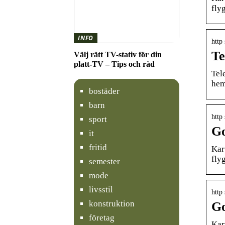
fly
INFO
http
Te
Välj rätt TV-stativ för din
platt-TV – Tips och råd
Tel
hem
bostäder
barn
http 
sport
Go
it
fritid
Kar
fly
semester
mode
livsstil
http 
konstruktion
Go
företag
Kar