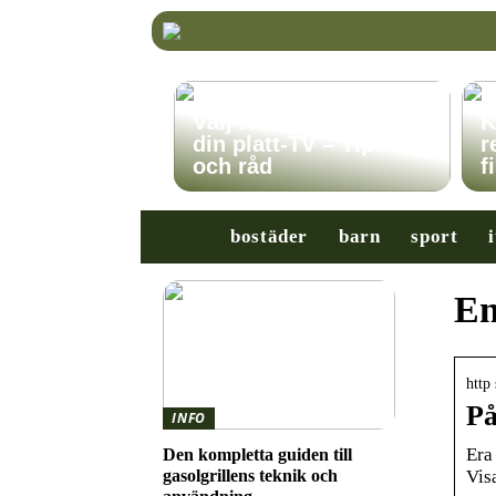
Välj rätt TV-stativ för
K
din platt-TV – Tips
r
och råd
f
bostäder
barn
sport
i
En
http
På
INFO
Era
Den kompletta guiden till
Vis
gasolgrillens teknik och