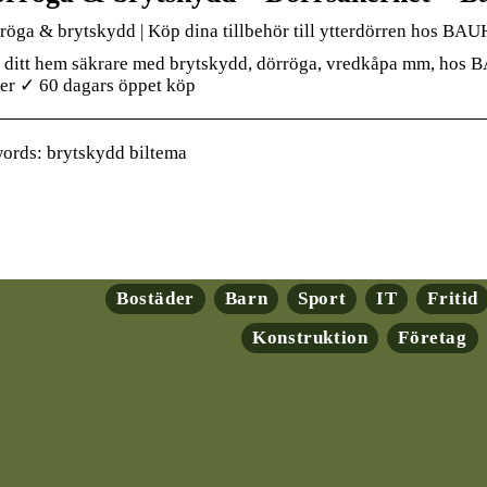
röga & brytskydd | Köp dina tillbehör till ytterdörren hos B
 ditt hem säkrare med brytskydd, dörröga, vredkåpa mm, ho
ser ✓ 60 dagars öppet köp
ords: brytskydd biltema
Bostäder
Barn
Sport
IT
Fritid
Konstruktion
Företag
ryptovalutor: En