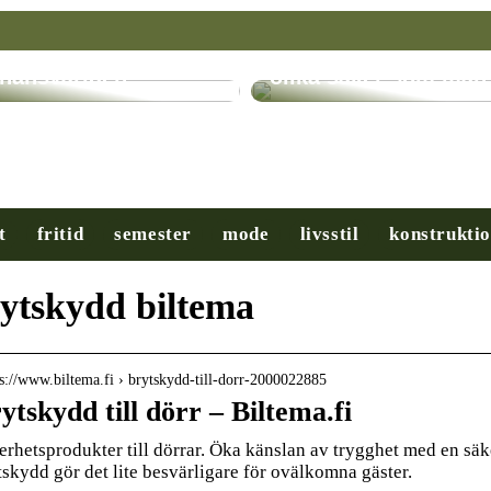
ryptovalutor: En
evolution inom
Få hjälp med många
inansvärlden
olika saker som man
t
fritid
semester
mode
livsstil
konstrukti
ytskydd biltema
 s://www.biltema.fi › brytskydd-till-dorr-2000022885
ytskydd till dörr – Biltema.fi
erhetsprodukter till dörrar. Öka känslan av trygghet med en säk
tskydd gör det lite besvärligare för ovälkomna gäster.