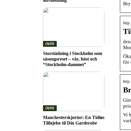
användning
Bry
http 
Ti
den
INFO
Mon
Storstädning i Stockholm som
Öka
säsongsreset – vår, höst och
för
“Stockholm-dammet”
http
Br
Gör
pri
INFO
Vi 
Manchesterskjortor: En Tidløs
var
Tilføjelse til Din Garderobe