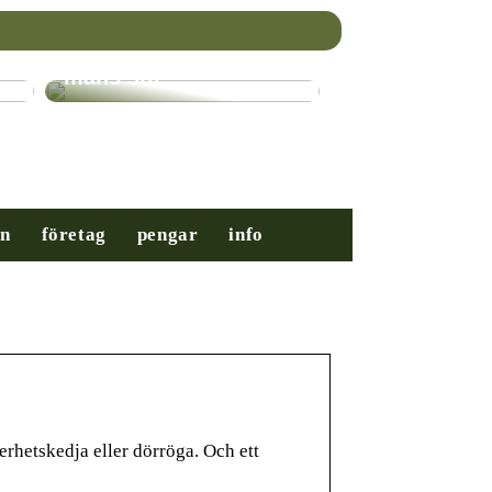
Nybörjarguiden till
mäns stil
on
företag
pengar
info
erhetskedja eller dörröga. Och ett