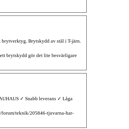
brytverktyg. Brytskydd av stål i T-järn.
tt brytskydd gör det lite besvärligare
s BAUHAUS ✓ Snabb leverans ✓ Låga
se/forum/teknik/205846-tjuvarna-har-