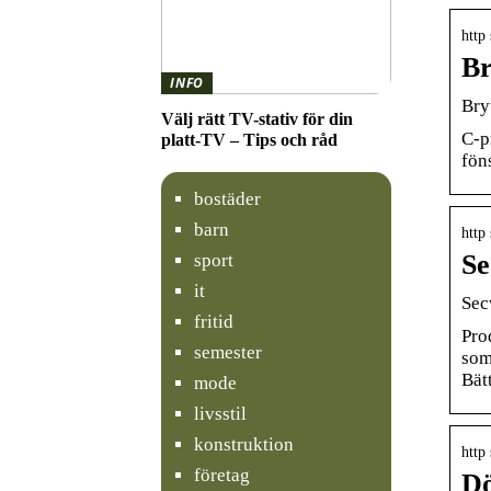
http
Br
INFO
Bry
Välj rätt TV-stativ för din
C-p
platt-TV – Tips och råd
fön
bostäder
barn
http
Se
sport
it
Sec
fritid
Pro
semester
som
Bät
mode
livsstil
konstruktion
http
företag
Dö