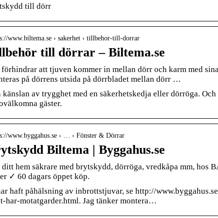
tskydd till dörr
s://www.biltema.se › sakerhet › tillbehor-till-dorrar
llbehör till dörrar – Biltema.se
 förhindrar att tjuven kommer in mellan dörr och karm med sina 
teras på dörrens utsida på dörrbladet mellan dörr …
 känslan av trygghet med en säkerhetskedja eller dörröga. Och e
 ovälkomna gäster.
 s://www.byggahus.se › … › Fönster & Dörrar
ytskydd Biltema | Byggahus.se
 ditt hem säkrare med brytskydd, dörröga, vredkåpa mm, ho
ser ✓ 60 dagars öppet köp.
har haft påhälsning av inbrottstjuvar, se http://www.byggahus.
it-har-motatgarder.html. Jag tänker montera…