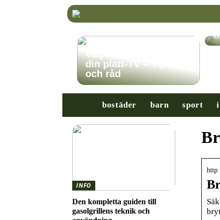
K
r
f
Välj rätt TV-stativ för
din platt-TV – Tips
och råd
bostäder
barn
sport
i
Br
http
Br
INFO
Säk
Den kompletta guiden till
bry
gasolgrillens teknik och