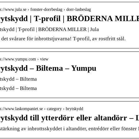
 s://www.jula.se › fonster-dorrbeslag › dorr-lasbeslag
ytskydd | T-profil | BRÖDERNA MILLE
tskydd | T-profil | BRÖDERNA MILLER | Jula
det svårare för inbrottstjuvarna! T-profil, av rostfritt stål.
 s://www.yumpu.com › view
ytskydd – Biltema – Yumpu
tskydd – Biltema
tskydd – Biltema
 s://www.laskompaniet.se › category › brytskydd
ytskydd till ytterdörr eller altandörr –
stärkning av inbrottsskyddet i altandörr, entrédörr eller fönster