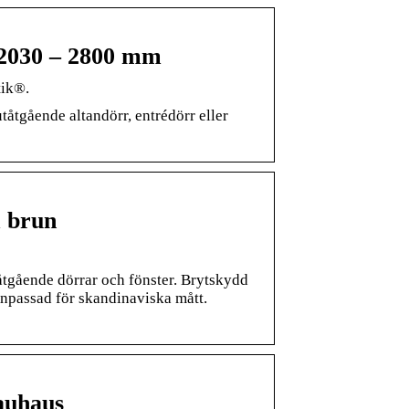
 2030 – 2800 mm
tik®.
tåtgående altandörr, entrédörr eller
 brun
gående dörrar och fönster. Brytskydd
Anpassad för skandinaviska mått.
auhaus