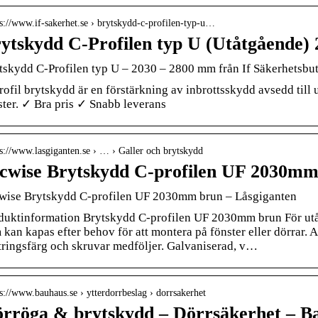
 s://www.if-sakerhet.se › brytskydd-c-profilen-typ-u…
ytskydd C-Profilen typ U (Utåtgående)
tskydd C-Profilen typ U – 2030 – 2800 mm från If Säkerhetsbu
rofil brytskydd är en förstärkning av inbrottsskydd avsedd till u
ster. ✓ Bra pris ✓ Snabb leverans
 s://www.lasgiganten.se › … › Galler och brytskydd
cwise Brytskydd C-profilen UF 2030mm
wise Brytskydd C-profilen UF 2030mm brun – Låsgiganten
duktinformation Brytskydd C-profilen UF 2030mm brun För utåt
 kan kapas efter behov för att montera på fönster eller dörrar. 
tringsfärg och skruvar medföljer. Galvaniserad, v…
 s://www.bauhaus.se › ytterdorrbeslag › dorrsakerhet
rröga & brytskydd – Dörrsäkerhet – B