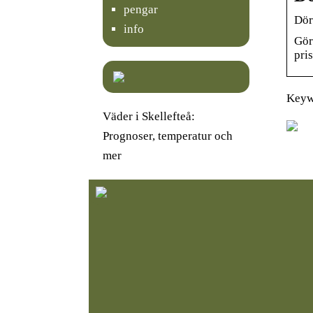
pengar
Dör
info
Gör
pri
Keyw
Väder i Skellefteå:
Prognoser, temperatur och
mer
K