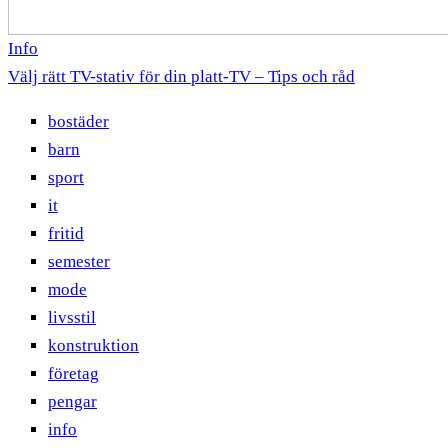
Info
Välj rätt TV-stativ för din platt-TV – Tips och råd
bostäder
barn
sport
it
fritid
semester
mode
livsstil
konstruktion
företag
pengar
info