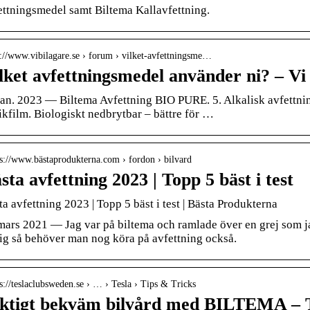
ettningsmedel samt Biltema Kallavfettning.
 ://www.vibilagare.se › forum › vilket-avfettningsme…
lket avfettningsmedel använder ni? – Vi
jan. 2023 — Biltema Avfettning BIO PURE. 5. Alkalisk avfettnin
fikfilm. Biologiskt nedbrytbar – bättre för …
 s://www.bästaprodukterna.com › fordon › bilvard
sta avfettning 2023 | Topp 5 bäst i test
ta avfettning 2023 | Topp 5 bäst i test | Bästa Produkterna
mars 2021 — Jag var på biltema och ramlade över en grej som j
tig så behöver man nog köra på avfettning också.
 s://teslaclubsweden.se › … › Tesla › Tips & Tricks
ktigt bekväm bilvård med BILTEMA – 