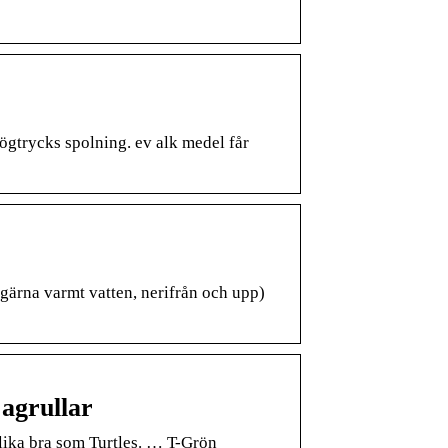
högtrycks spolning. ev alk medel får
gärna varmt vatten, nerifrån och upp)
jagrullar
 lika bra som Turtles. … T-Grön