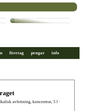
Nybörjarguiden till
mäns stil
on
företag
pengar
info
raget
lkalisk avfettning, koncentrat, 5 l ·