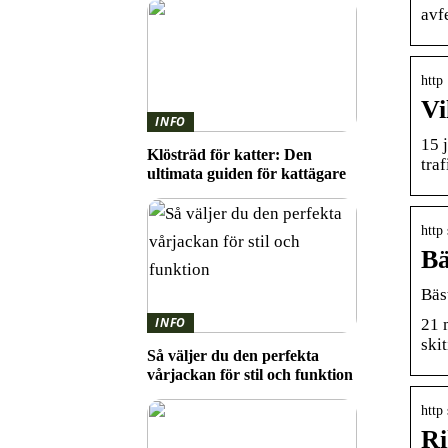
avf
http
Vi
INFO
15 
Klösträd för katter: Den
tra
ultimata guiden för kattägare
http
Bä
Bäs
INFO
21 
ski
Så väljer du den perfekta
vårjackan för stil och funktion
http
Ri