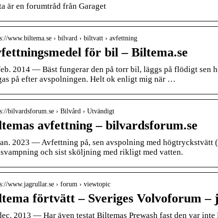
ta är en forumtråd från Garaget
s://www.biltema.se › bilvard › biltvatt › avfettning
fettningsmedel för bil – Biltema.se
feb. 2014 — Bäst fungerar den på torr bil, läggs på flödigt sen 
gas på efter avspolningen. Helt ok enligt mig när …
 s://bilvardsforum.se › Bilvård › Utvändigt
ltemas avfettning – bilvardsforum.se
jan. 2023 — Avfettning på, sen avspolning med högtryckstvätt (
 svampning och sist sköljning med rikligt med vatten.
 s://www.jagrullar.se › forum › viewtopic
ltema förtvätt – Sveriges Volvoforum – 
dec. 2013 — Har även testat Biltemas Prewash fast den var inte