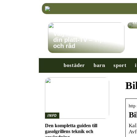
K
r
f
Välj rätt TV-stativ för
din platt-TV – Tips
och råd
bostäder
barn
sport
i
Bi
http
Bi
INFO
Kall
Den kompletta guiden till
Avf
gasolgrillens teknik och