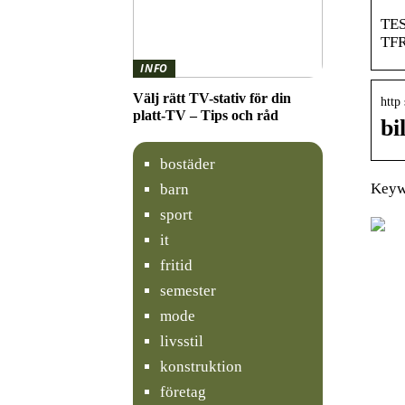
TES
TFR
INFO
Välj rätt TV-stativ för din
http
platt-TV – Tips och råd
bi
bostäder
Keywo
barn
sport
it
fritid
semester
mode
livsstil
konstruktion
företag