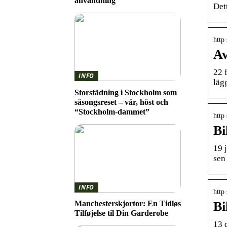
användning
Det
http 
Av
22 
INFO
läg
Storstädning i Stockholm som
säsongsreset – vår, höst och
“Stockholm-dammet”
http
Bi
19 
sen
INFO
http
Bi
Manchesterskjortor: En Tidløs
Tilføjelse til Din Garderobe
13 