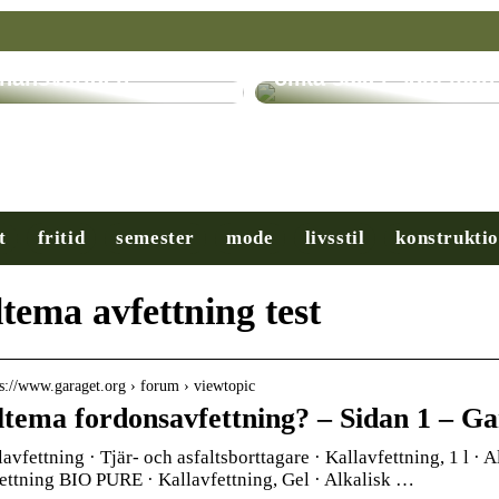
ryptovalutor: En
evolution inom
Få hjälp med många
inansvärlden
olika saker som man
t
fritid
semester
mode
livsstil
konstrukti
ltema avfettning test
 s://www.garaget.org › forum › viewtopic
ltema fordonsavfettning? – Sidan 1 – Ga
avfettning · Tjär- och asfaltsborttagare · Kallavfettning, 1 l · A
ettning BIO PURE · Kallavfettning, Gel · Alkalisk …