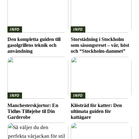
INFO
INFO
Den kompletta guiden till
Storstädning i Stockholm
gasolgrillens teknik och
som säsongsreset – vår, höst
användning
och “Stockholm-dammet”
INFO
INFO
Manchesterskjortor: En
Klösträd för katter: Den
Tidløs Tilføjelse til Din
ultimata guiden för
Garderobe
kattägare