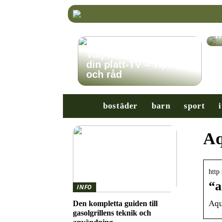
K
r
f
Välj rätt TV-stativ för
din platt-TV – Tips
och råd
bostäder
barn
sport
i
Aq
http
“a
INFO
Aqu
Den kompletta guiden till
gasolgrillens teknik och