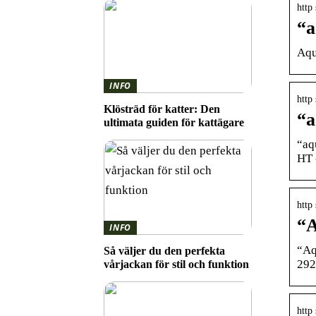
http
“a
Aqu
INFO
http
Klösträd för katter: Den
“a
ultimata guiden för kattägare
“aq
HT 
http
“A
INFO
“Aq
Så väljer du den perfekta
292
vårjackan för stil och funktion
http