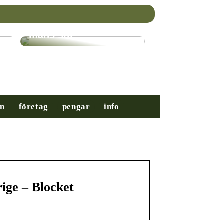
Nybörjarguiden till
mäns stil
on
företag
pengar
info
rige – Blocket