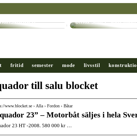
ryptovalutor: En
evolution inom
Få hjälp med många
inansvärlden
olika saker som man
t
fritid
semester
mode
livsstil
konstrukti
uador till salu blocket
 s://www.blocket.se › Alla › Fordon › Båtar
quador 23” – Motorbåt säljes i hela Sve
ador 23 HT -2008. 580 000 kr …