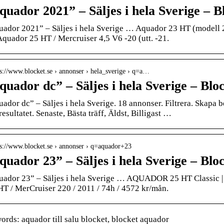
quador 2021” – Säljes i hela Sverige – B
uador 2021” – Säljes i hela Sverige … Aquador 23 HT (modell
quador 25 HT / Mercruiser 4,5 V6 -20 (utt. -21.
 s://www.blocket.se › annonser › hela_sverige › q=a…
quador dc” – Säljes i hela Sverige – Blo
uador dc” – Säljes i hela Sverige. 18 annonser. Filtrera. Skapa
esultatet. Senaste, Bästa träff, Äldst, Billigast …
 s://www.blocket.se › annonser › q=aquador+23
quador 23” – Säljes i hela Sverige – Blo
uador 23” – Säljes i hela Sverige … AQUADOR 25 HT Classic |
HT / MerCruiser 220 / 2011 / 74h / 4572 kr/mån.
rds: aquador till salu blocket, blocket aquador