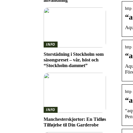
användning
http
“a
Aqu
INFO
http
“a
Storstädning i Stockholm som
säsongsreset – vår, höst och
“Stockholm-dammet”
Aqu
För
http
“a
INFO
“aq
Pen
Manchesterskjortor: En Tidløs
Tilføjelse til Din Garderobe