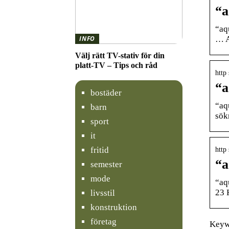
“a
“aq
… A
INFO
Välj rätt TV-stativ för din
platt-TV – Tips och råd
http
“a
bostäder
“aq
barn
sökr
sport
it
fritid
http
“a
semester
mode
“aq
23 
livsstil
konstruktion
företag
Keywo