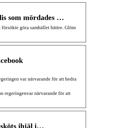
lis som mördades …
försökte göra samhället bättre. Glöm
acebook
geringen var närvarande för att hedra
n regeringenvar närvarande för att
sköts ihjäl i…