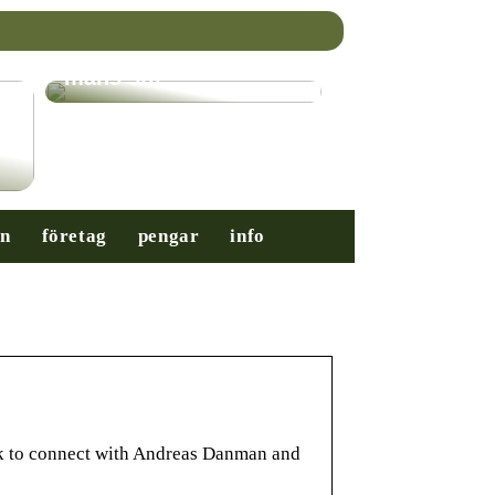
Nybörjarguiden till
mäns stil
on
företag
pengar
info
k to connect with Andreas Danman and