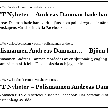
 s://m.facebook.com › svtnyheter › posts
T Nyheter – Andreas Danman hade bara
reas Danman hade bara varit i tjänst som polis drygt ett år när h
enskapens världs officiella Facebooksida.
 s://www.facebook.com › posts › polismannen-andre…
lismannen Andreas Danman… – Björn Ran
ismannen Andreas Danman mördades av en sjuttonårig yngling 
lam på min officiella Facebooksida och jag har inte …
 s://www.facebook.com › svtnyheter › posts
T Nyheter – Polismannen Andreas Da
kommen till SVTs officiella sida på Facebook. Här berättar vi
aste inlägg av sida.