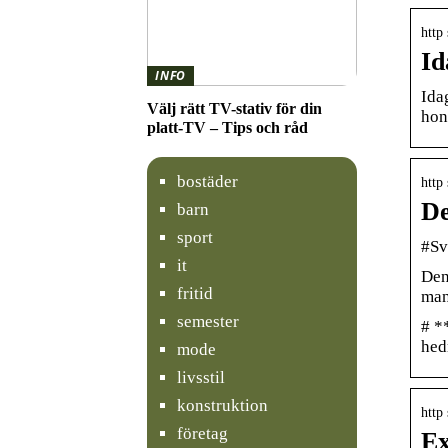
http
Id
INFO
Ida
Välj rätt TV-stativ för din
hon
platt-TV – Tips och råd
bostäder
http
De
barn
sport
#Sv
it
Den
fritid
man
semester
# *
hed
mode
livsstil
konstruktion
http
företag
Ex