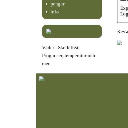
pengar
Exp
info
Log
Keyw
Väder i Skellefteå:
Prognoser, temperatur och
mer