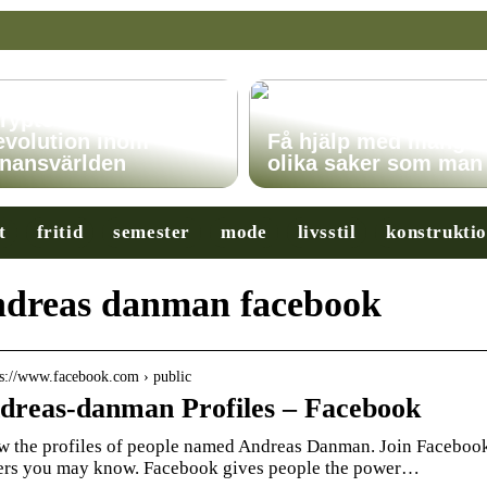
ryptovalutor: En
evolution inom
Få hjälp med många
inansvärlden
olika saker som man
t
fritid
semester
mode
livsstil
konstrukti
dreas danman facebook
 s://www.facebook.com › public
dreas-danman Profiles – Facebook
w the profiles of people named Andreas Danman. Join Faceboo
ers you may know. Facebook gives people the power…