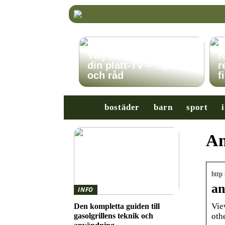
Välj rätt TV-stativ för
K
din platt-TV – Tips
r
och råd
f
bostäder
barn
sport
i
An
http
an
INFO
Vie
Den kompletta guiden till
oth
gasolgrillens teknik och