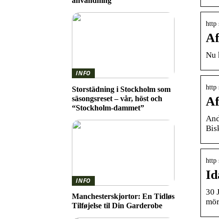
användning
http
Af
Nu 
INFO
http
Storstädning i Stockholm som
säsongsreset – vår, höst och
Af
“Stockholm-dammet”
And
Bis
http
Id
INFO
30 
Manchesterskjortor: En Tidløs
mör
Tilføjelse til Din Garderobe