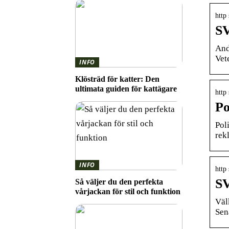
http
SV
And
Vet
INFO
Klösträd för katter: Den
ultimata guiden för kattägare
http
Po
Pol
rek
INFO
http
SV
Så väljer du den perfekta
vårjackan för stil och funktion
Väl
Sen