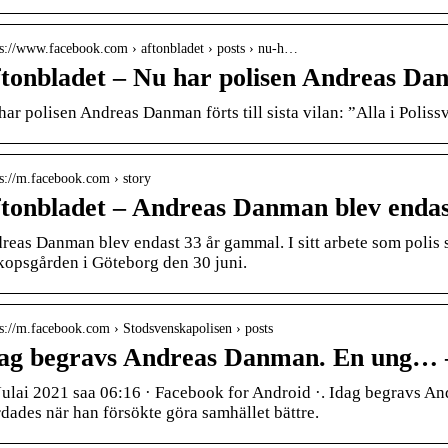
 s://www.facebook.com › aftonbladet › posts › nu-h…
tonbladet – Nu har polisen Andreas Dan
har polisen Andreas Danman förts till sista vilan: ”Alla i Poliss
 s://m.facebook.com › story
tonbladet – Andreas Danman blev enda
reas Danman blev endast 33 år gammal. I sitt arbete som polis s
kopsgården i Göteborg den 30 juni.
 s://m.facebook.com › Stodsvenskapolisen › posts
ag begravs Andreas Danman. En ung… – 
Julai 2021 saa 06:16 · Facebook for Android ·. Idag begravs A
dades när han försökte göra samhället bättre.