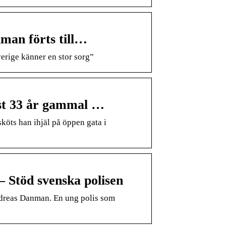
man förts till…
verige känner en stor sorg”
st 33 år gammal …
köts han ihjäl på öppen gata i
Stöd svenska polisen
ndreas Danman. En ung polis som