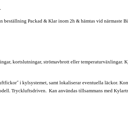
…
in beställning Packad & Klar inom 2h & hämtas vid närmaste B
ningar, kortslutningar, strömavbrott eller temperaturväxlingar. K
˝luftfickor˝ i kylsystemet, samt lokaliserar eventuella läckor. K
dell. Tryckluftsdriven. Kan användas tillsammans med Kylart