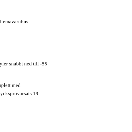
iltemavaruhus.
yler snabbt ned till -55
omplett med
rycksprovarsats 19-