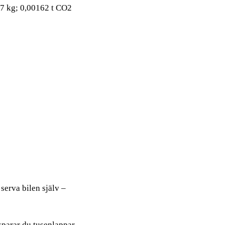
27 kg; 0,00162 t CO2
serva bilen själv –
sparar du tusenlappar