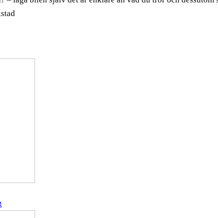
kstad
g