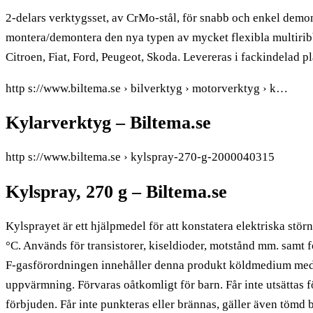
2-delars verktygsset, av CrMo-stål, för snabb och enkel demo
montera/demontera den nya typen av mycket flexibla multiribb
Citroen, Fiat, Ford, Peugeot, Skoda. Levereras i fackindelad pl
http s://www.biltema.se › bilverktyg › motorverktyg › k…
Kylarverktyg – Biltema.se
http s://www.biltema.se › kylspray-270-g-2000040315
Kylspray, 270 g – Biltema.se
Kylsprayet är ett hjälpmedel för att konstatera elektriska stör
°C. Används för transistorer, kiseldioder, motstånd mm. samt f
F-gasförordningen innehåller denna produkt köldmedium med 
uppvärmning. Förvaras oåtkomligt för barn. Får inte utsättas 
förbjuden. Får inte punkteras eller brännas, gäller även tömd b