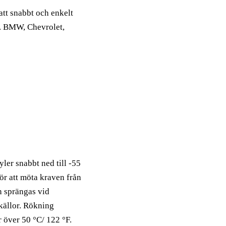
att snabbt och enkelt
a. BMW, Chevrolet,
yler snabbt ned till -55
ör att möta kraven från
 sprängas vid
skällor. Rökning
r över 50 °C/ 122 °F.