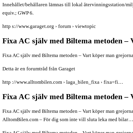
Innehållet/behållaren lämnas till lokal återvinningsstation/m
equiv.; GWP 6.
http s://www.garaget.org › forum › viewtopic
Fixa AC själv med Biltema metoden – 
Fixa AC själv med Biltema metoden – Vart köper man grejorna
Detta är en forumtråd från Garaget
http ://www.alltombilen.com › laga_bilen_fixa › fixa=fi…
Fixa AC själv med Biltema metoden – 
Fixa AC själv med Biltema metoden – Vart köper man grejorna? –
AlltomBilen.com – För dig som inte vill sluta leka med bilar
Fixa AC själv med Biltema metoden – Vart köper man grejorna? 