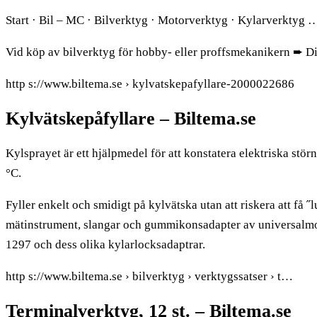
Start · Bil – MC · Bilverktyg · Motorverktyg · Kylarverktyg 
Vid köp av bilverktyg för hobby- eller proffsmekanikern ➨ D
http s://www.biltema.se › kylvatskepafyllare-2000022686
Kylvätskepåfyllare – Biltema.se
Kylsprayet är ett hjälpmedel för att konstatera elektriska stör
°C.
Fyller enkelt och smidigt på kylvätska utan att riskera att få 
mätinstrument, slangar och gummikonsadapter av universalmo
1297 och dess olika kylarlocksadaptrar.
http s://www.biltema.se › bilverktyg › verktygssatser › t…
Terminalverktyg, 12 st. – Biltema.se