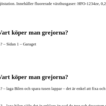
iljöstation. Innehåller fluorerade växthusgaser: HFO-1234ze, 0,
Vart köper man grejorna?
? – Sidan 1 – Garaget
Vart köper man grejorna?
 laga Bilen och spara tusen lappar – det är enkel att fixa och 
…
– laga bilen själv det är enklare än vad du tror och dessutom 