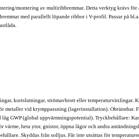
ntering/montering av multiribbremmar. Detta verktyg krävs för 
remmar med parallellt löpande ribbor i V-profil. Passar på bl.
astlåda.
ningar, kortslutningar, strömavbrott eller temperaturväxlingar. K
ör metaller vid krymppassning (lagerinstallation). Obrännbar. F
låg GWP (global uppvärmningspotential). Tryckbehållare: Kan
för värme, heta ytor, gnistor, öppna lågor och andra antändning
ehållare. Skyddas från solljus. Får inte utsättas för temperature